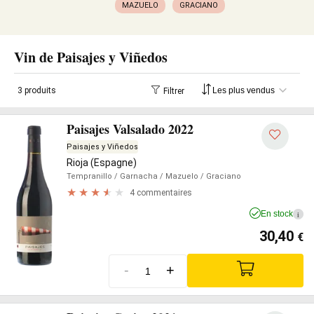
MAZUELO
GRACIANO
Vin de Paisajes y Viñedos
3 produits
Filtrer
Paisajes Valsalado 2022
Paisajes y Viñedos
Rioja (Espagne)
Tempranillo
/ Garnacha
/ Mazuelo
/ Graciano
4 commentaires
En stock
i
30,40
€
-
+