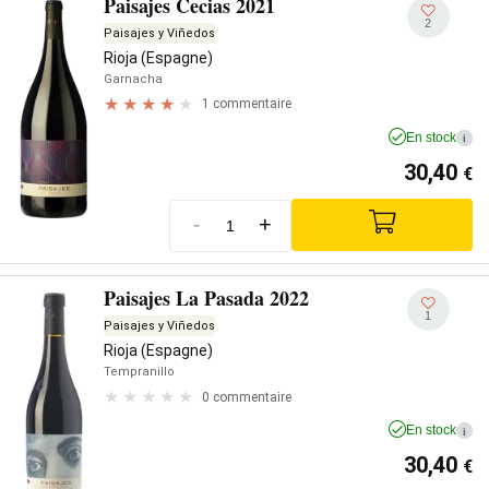
Paisajes Cecias 2021
2
Paisajes y Viñedos
Rioja (Espagne)
Garnacha
1 commentaire
En stock
i
30,40
€
-
+
Paisajes La Pasada 2022
1
Paisajes y Viñedos
Rioja (Espagne)
Tempranillo
0 commentaire
En stock
i
30,40
€