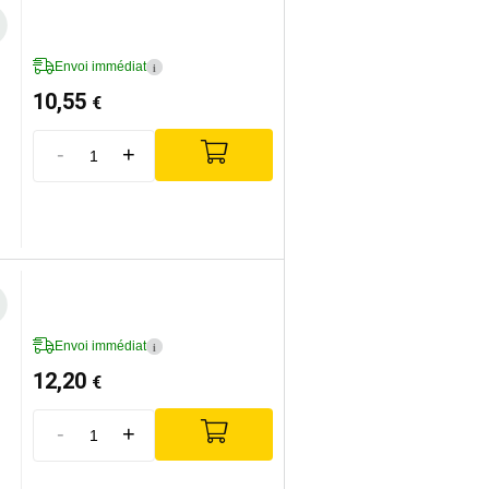
Envoi immédiat
i
10,55
€
-
+
Envoi immédiat
i
12,20
€
-
+