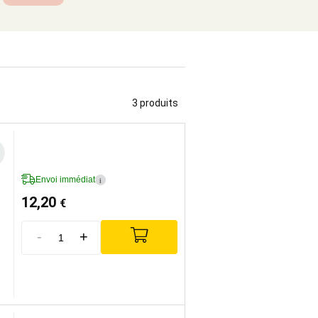
3 produits
Envoi immédiat
i
12,20
€
-
+