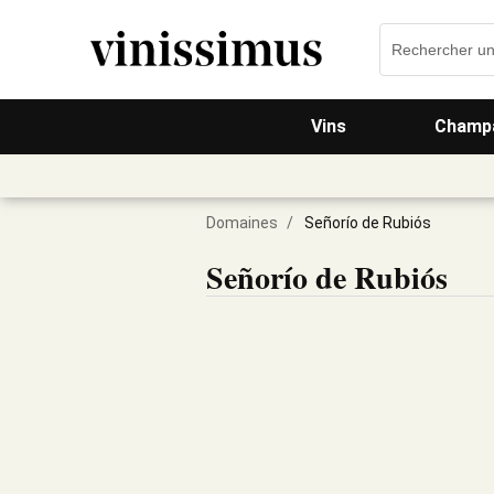
Vins
Champa
Domaines
/
Señorío de Rubiós
Señorío de Rubiós