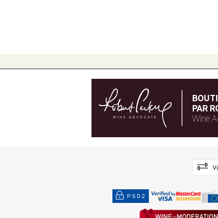
BOUT
PAR R
Wine A
V
PSD2