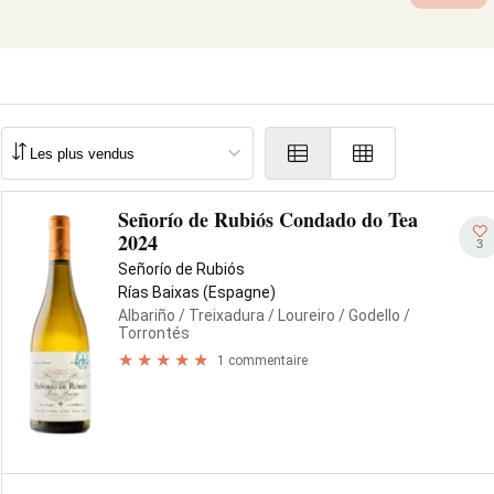
Señorío de Rubiós Condado do Tea
2024
3
Señorío de Rubiós
Rías Baixas (Espagne)
Albariño
/ Treixadura
/ Loureiro
/ Godello
/
Torrontés
1 commentaire