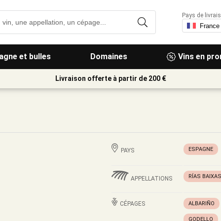
Pays de livrais
gne et bulles
Domaines
Vins en pr
Livraison offerte à partir de 200 €
ESPAGNE
PAYS
RÍAS BAIXA
APPELLATIONS
CÉPAGES
ALBARIÑO
GODELLO