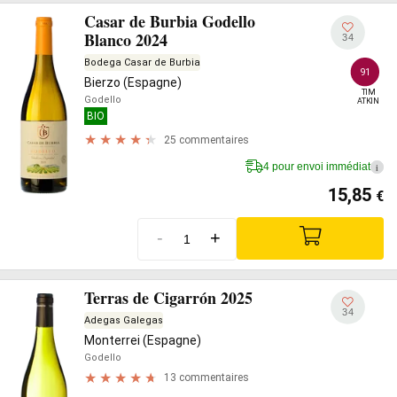
Casar de Burbia Godello
Blanco 2024
34
Bodega Casar de Burbia
91
Bierzo (Espagne)
TIM

Godello
ATKIN
BIO
25 commentaires
4 pour envoi immédiat
i
15,85
€
-
+
Terras de Cigarrón 2025
34
Adegas Galegas
Monterrei (Espagne)
Godello
13 commentaires