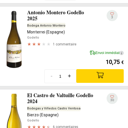
Antonio Montero Godello
2025
3
Bodega Antonio Montero
Monterrei (Espagne)
Godello
1 commentaire
Envoi immédiat
i
10,75
€
-
+
El Castro de Valtuille Godello
2024
30
Bodegas y Viñedos Castro Ventosa
Bierzo (Espagne)
Godello
6 commentaires