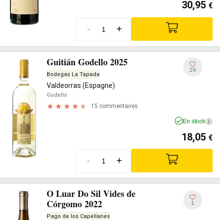
30,95
€
-
+
Guitián Godello 2025
26
Bodegas La Tapada
Valdeorras (Espagne)
Godello
15 commentaires
En stock
i
18,05
€
-
+
O Luar Do Sil Vides de
Córgomo 2022
1
Pago de los Capellanes