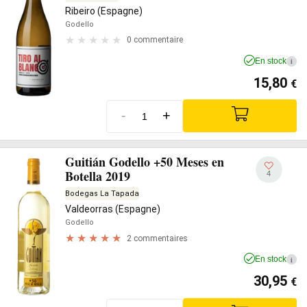
Ribeiro (Espagne)
Godello
0 commentaire
En stock
i
15,80
€
-
+
Guitián Godello +50 Meses en
Botella 2019
4
Bodegas La Tapada
Valdeorras (Espagne)
Godello
2 commentaires
En stock
i
30,95
€