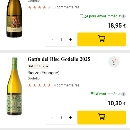
Godello
5 commentaires
4 pour envoi immédiat
i
18,95
€
-
+
Gotín del Risc Godello 2025
2
Gotín del Risc
Bierzo (Espagne)
Godello
4 commentaires
Envoi immédiat
i
10,30
€
-
+