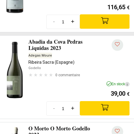
116,65
€
-
+
Abadia da Cova Pedras
Liquidas 2023
Adegas Moure
Ribeira Sacra (Espagne)
Godello
0 commentaire
En stock
i
39,00
€
-
+
O Morto O Morto Godello