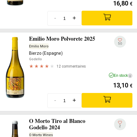
16,80
€
-
+
Emilio Moro Polvorete 2025
50
Emilio Moro
Bierzo (Espagne)
Godello
12 commentaires
En stock
i
13,10
€
-
+
O Morto Tiro al Blanco
Godello 2024
2
O Morto Wines