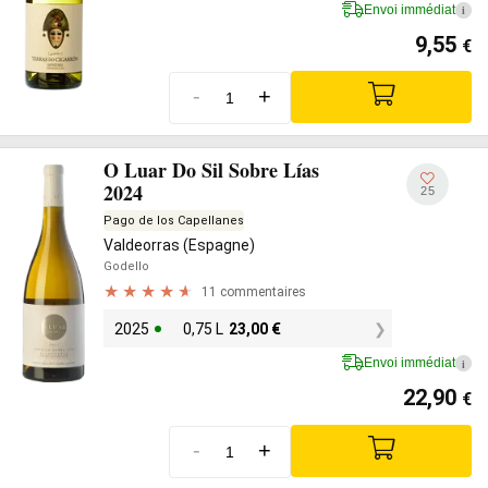
Envoi immédiat
i
9,55
€
-
+
O Luar Do Sil Sobre Lías
2024
25
Pago de los Capellanes
Valdeorras (Espagne)
Godello
11 commentaires
2025
0,75 L
23,00
€
Envoi immédiat
i
22,90
€
-
+