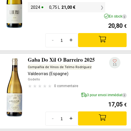
2024
0,75 L
21,00
€
En stock
i
20,80
€
-
+
Gaba Do Xil O Barreiro 2025
11
Compañía de Vinos de Telmo Rodríguez
Valdeorras (Espagne)
Godello
0 commentaire
3 pour envoi immédiat
i
17,05
€
-
+