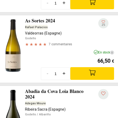
-
+
As Sortes 2024
25
Rafael Palacios
Valdeorras (Espagne)
Godello
7 commentaires
En stock
i
66,50
€
-
+
Abadia da Cova Loia Blanco
2024
Adegas Moure
Ribeira Sacra (Espagne)
Godello
/ Albariño