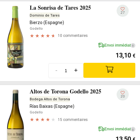
La Sonrisa de Tares 2025
27
Dominio de Tares
Bierzo (Espagne)
Godello
10 commentaires
Envoi immédiat
i
13,10
€
-
+
Altos de Torona Godello 2025
20
Bodega Altos de Torona
Rías Baixas (Espagne)
Godello
15 commentaires
Envoi immédiat
i
13,50
€