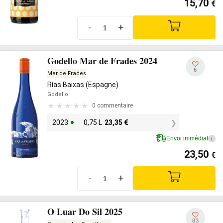
15,70
€
-
+
Godello Mar de Frades 2024
6
Mar de Frades
Rías Baixas (Espagne)
Godello
0 commentaire
2023
0,75 L
23,35
€
Envoi immédiat
i
23,50
€
-
+
O Luar Do Sil 2025
83