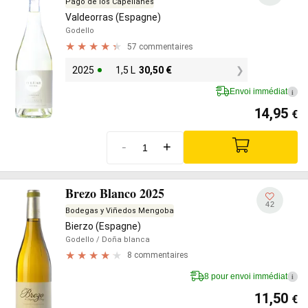
Pago de los Capellanes
Valdeorras (Espagne)
Godello
57 commentaires
2025
1,5 L
30,50
€
Envoi immédiat
i
14,95
€
-
+
Brezo Blanco 2025
42
Bodegas y Viñedos Mengoba
Bierzo (Espagne)
Godello
/ Doña blanca
8 commentaires
8 pour envoi immédiat
i
11,50
€