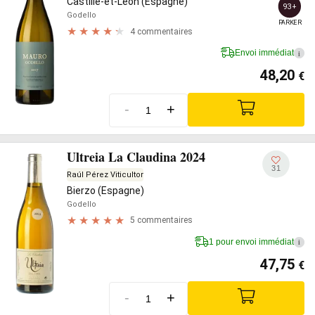
Castille-et-León (Espagne)
93+
Godello
PARKER
4 commentaires
Envoi immédiat
i
48,20
€
-
+
Ultreia La Claudina 2024
31
Raúl Pérez Viticultor
Bierzo (Espagne)
Godello
5 commentaires
1 pour envoi immédiat
i
47,75
€
-
+