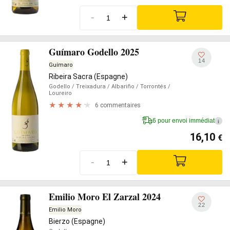
-
+
Guímaro Godello 2025
14
Guímaro
Ribeira Sacra (Espagne)
Godello
/ Treixadura
/ Albariño
/ Torrontés
/
Loureiro
6 commentaires
6 pour envoi immédiat
i
16,10
€
-
+
Emilio Moro El Zarzal 2024
22
Emilio Moro
Bierzo (Espagne)