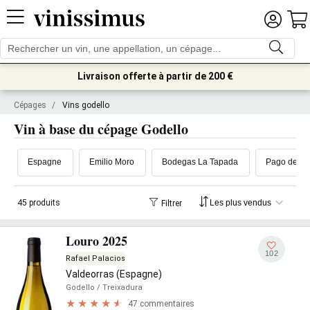
Livraison offerte à partir de 200 €
Cépages
/
Vins godello
Vin à base du cépage Godello
Espagne
Emilio Moro
Bodegas La Tapada
Pago de lo
45 produits
Filtrer
Louro 2025
102
Rafael Palacios
Valdeorras (Espagne)
Godello
/ Treixadura
47 commentaires