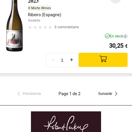
2023
O Morto Wines
Ribeiro (Espagne)
Godello
0 commentaire
En stock
i
30,25
€
-
+
Page 1 de 2
Précédente
Suivante