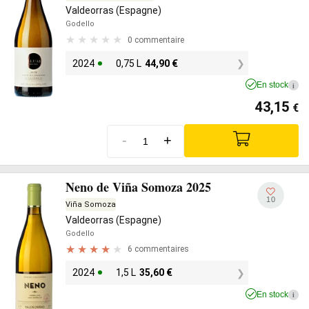
Valdeorras (Espagne)
Godello
0 commentaire
2024
0,75 L
44,90
€
En stock
i
43,15
€
-
+
Neno de Viña Somoza 2025
10
Viña Somoza
Valdeorras (Espagne)
Godello
6 commentaires
2024
1,5 L
35,60
€
En stock
i