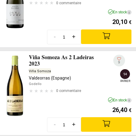
0 commentaire
En stock
i
20,10
€
-
+
Viña Somoza As 2 Ladeiras
2023
9
Viña Somoza
94
Valdeorras (Espagne)
PARKER
Godello
0 commentaire
En stock
i
26,40
€
-
+