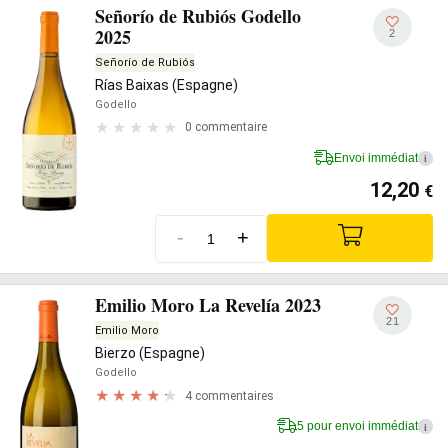
Señorío de Rubiós Godello
2025
2
Señorío de Rubiós
Rías Baixas (Espagne)
Godello
0 commentaire
Envoi immédiat
i
12,20
€
-
+
Emilio Moro La Revelía 2023
21
Emilio Moro
Bierzo (Espagne)
Godello
4 commentaires
5 pour envoi immédiat
i