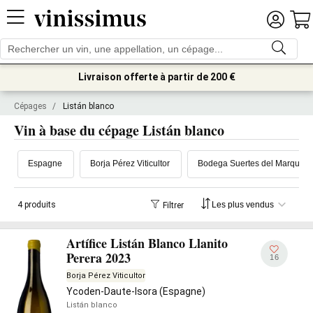
Livraison offerte à partir de 200 €
Cépages
/
Listán blanco
Vin à base du cépage Listán blanco
Espagne
Borja Pérez Viticultor
Bodega Suertes del Marqués
4 produits
Filtrer
Artífice Listán Blanco Llanito
Perera 2023
16
Borja Pérez Viticultor
Ycoden-Daute-Isora (Espagne)
Listán blanco