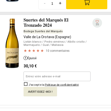
-
+
Suertes del Marqués El
Trenzado 2024
35
Bodega Suertes del Marqués
Valle de La Orotava (Espagne)
Listán blanco
/ Pedro ximénez
/ Albillo criollo
/
Marmajuelo
/ Gual
/ Malvasia
10 commentaires
Épuisé
30,10
€
J'accepte la
Politique de confidentialité
.
AVERTISSEZ-MOI !