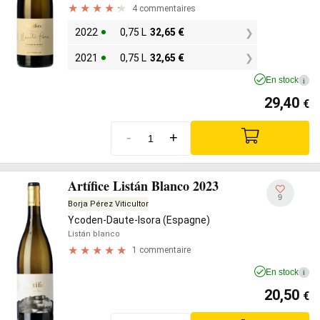
4 commentaires
2022
0,75 L
32,65
€
2021
0,75 L
32,65
€
En stock
i
29,40
€
-
+
Artífice Listán Blanco 2023
9
Borja Pérez Viticultor
Ycoden-Daute-Isora (Espagne)
Listán blanco
1 commentaire
En stock
i
20,50
€