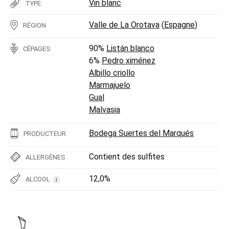
Vin blanc
TYPE
Valle de La Orotava
(
Espagne
)
RÉGION
90%
Listán blanco
CÉPAGES
6%
Pedro ximénez
Albillo criollo
Marmajuelo
Gual
Malvasia
Bodega Suertes del Marqués
PRODUCTEUR
Contient des sulfites
ALLERGÈNES
12,0%
ALCOOL
i