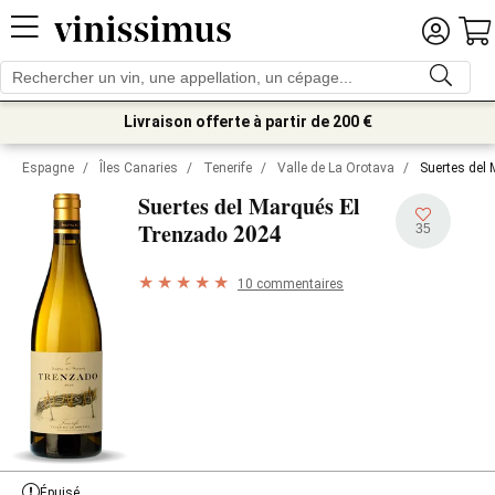
Livraison offerte à partir de 200 €
Espagne
/
Îles Canaries
/
Tenerife
/
Valle de La Orotava
/
Suertes del
Suertes del Marqués El
2024
Trenzado
35
10 commentaires
Épuisé