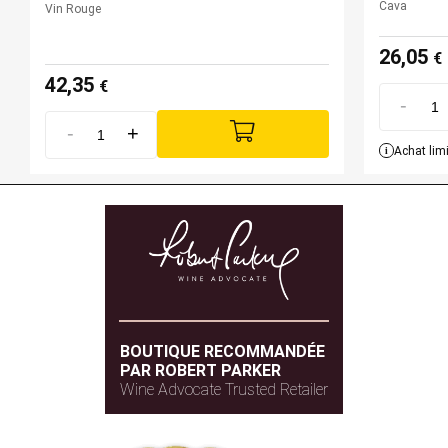
Millésime 2020 - 94 PARKER
Cava
Vin Rouge
26,05
€
42,35
€
-
-
+
i
Achat limi
BOUTIQUE RECOMMANDÉE
PAR ROBERT PARKER
Wine Advocate Trusted Retailer