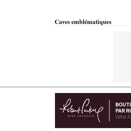
Caves emblématiques
BOUT
PAR R
Wine A