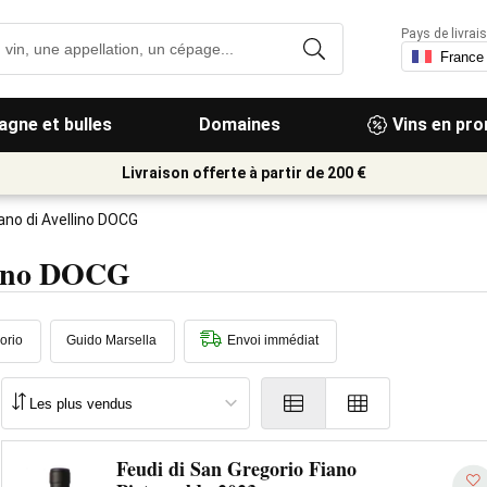
Pays de livrais
gne et bulles
Domaines
Vins en pr
Livraison offerte à partir de 200 €
ano di Avellino DOCG
llino DOCG
orio
Guido Marsella
Envoi immédiat
Feudi di San Gregorio Fiano