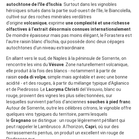
autochtone de l'île d'Ischia
. Surtout dans les vignobles
héroïques situés dans la partie sud-ouest de l'île, le Biancolella,
cultivé sur des roches minérales verdâtres
d'origine
volcanique
, exprime
une complexité et une richesse
olfactives à l’extrait désormais connues internationalement
.
De moindre épaisseur mais pas moins élégant, le Forastera est
l'autre raisin blanc d'Ischia, qui possède donc deux cépages
autochtones d'un niveau extraordinaire.
En allant vers le sud, de Naples à la péninsule de Sorrente, on
rencontre les vins du
Vésuve
. Zone naturellement volcanique,
elle produit à la fois des blancs - notamment à partir de
raisin
coda di volpe
, simple mais agréable et avec une bonne
acidité - et des rouges, à partir du mélange typique d'Aglianico
et de Piedirosso. Le
Lacryma Christi
del Vesuvio, blanc ou
rouge, provient des vignes les plus sélectionnées, sur
lesquelles survivent parfois d'anciennes
souches à pied franc
.
Autour de Sorrente, outre les célèbres citrons, le vignoble offre
quelques vins typiques du territoire, parmi lesquels
le
Gragnano
se distingue : un rouge légèrement pétillant qui
peut rappeler le Lambrusco. A l'horizon,
Capri
, où sur des
terrassements pentus, on produit un excellent vin rouge de
Piedirosso pur.