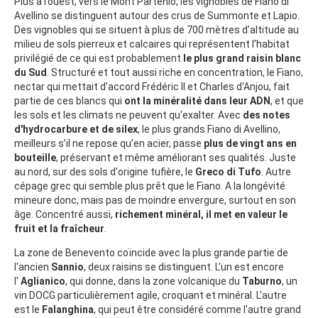
Plus à l’ouest, vers le Mont Partenio, les vignobles de Fiano di
Avellino se distinguent autour des crus de Summonte et Lapio.
Des vignobles qui se situent à plus de 700 mètres d'altitude au
milieu de sols pierreux et calcaires qui représentent l'habitat
privilégié de ce qui est probablement
le plus grand raisin blanc
du Sud
. Structuré et tout aussi riche en concentration, le Fiano,
nectar qui mettait d’accord Frédéric II et Charles d'Anjou, fait
partie de ces blancs qui
ont la minéralité dans leur ADN
, et que
les sols et les climats ne peuvent qu'exalter. Avec
des notes
d'hydrocarbure et de silex
, le plus grands Fiano di Avellino,
meilleurs s’il ne repose qu’en acier, passe
plus de vingt ans en
bouteille
, préservant et même améliorant ses qualités. Juste
au nord, sur des sols d'origine tufière, le
Greco di Tufo
. Autre
cépage grec qui semble plus prêt que le Fiano. A la longévité
mineure donc, mais pas de moindre envergure, surtout en son
âge. Concentré aussi,
richement minéral, il met en valeur le
fruit et la fraîcheur
.
La zone de Benevento coïncide avec la plus grande partie de
l'ancien
Sannio
, deux raisins se distinguent. L'un est encore
l'
Aglianico
, qui donne, dans la zone volcanique du
Taburno
, un
vin DOCG particulièrement agile, croquant et minéral. L'autre
est le
Falanghina
, qui peut être considéré comme l'autre grand