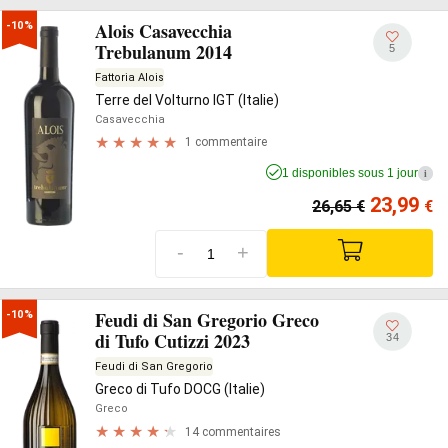
Alois Casavecchia
-10%
Trebulanum 2014
5
Fattoria Alois
Terre del Volturno IGT (Italie)
Casavecchia
1 commentaire
1 disponibles sous 1 jour
i
23,99
26,65
€
€
-
+
Feudi di San Gregorio Greco
-10%
di Tufo Cutizzi 2023
34
Feudi di San Gregorio
Greco di Tufo DOCG (Italie)
Greco
14 commentaires