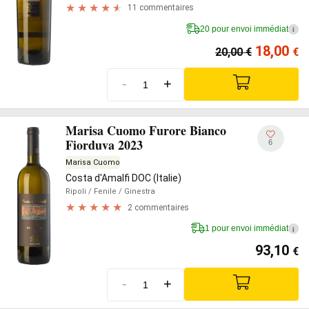
11 commentaires
20 pour envoi immédiat
i
18,00
20,00
€
€
-
+
Marisa Cuomo Furore Bianco
Fiorduva 2023
6
Marisa Cuomo
Costa d'Amalfi DOC (Italie)
Ripoli
/ Fenile
/ Ginestra
2 commentaires
1 pour envoi immédiat
i
93,10
€
-
+