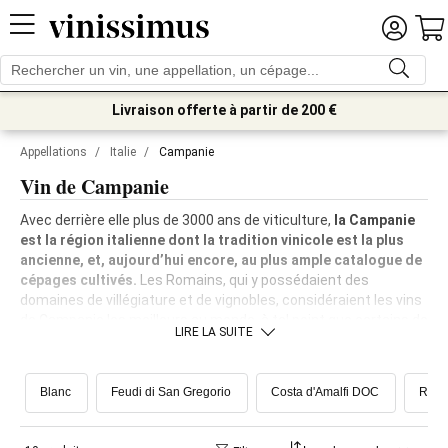
Livraison offerte à partir de 200 €
Appellations
/
Italie
/
Campanie
Vin de Campanie
Avec derrière elle plus de 3000 ans de viticulture,
la Campanie
est la région italienne dont la tradition vinicole est la plus
ancienne, et, aujourd’hui encore, au plus ample catalogue de
cépages cultivés.
Les Romains, qui y possédaient des
domaines de villégiature et de vignobles, considéraient les vins
de Campanie les meilleurs au monde, à tel point que certains de
LIRE LA SUITE
leurs noms, du Falerno au Cecubo, nous sont arrivés avec une
saveur mythique, presque légendaire. Aujourd’hui, la Campanie
bénéficie de 30 000 hectares de vignes et une production
Blanc
Feudi di San Gregorio
Costa d'Amalfi DOC
Rou
imposante de vin de qualité. Renée en époque moderne comme
une région
de rouges
, ces dernières années elle assiste à
une
très forte reconquête de ses grands blancs.