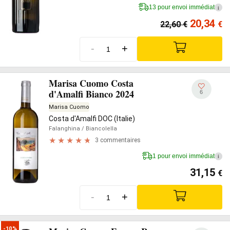
13 pour envoi immédiat
i
20,34
22,60
€
€
-
+
Marisa Cuomo Costa
d'Amalfi Bianco 2024
6
Marisa Cuomo
Costa d'Amalfi DOC (Italie)
Falanghina
/ Biancolella
3 commentaires
1 pour envoi immédiat
i
31,15
€
-
+
-10%