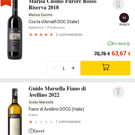
Marisa Cuomo Furore Rosso
Riserva 2018
11
Marisa Cuomo
94
Costa d'Amalfi DOC (Italie)
PARKER
Aglianico
/ Piedirosso
2 commentaires
En stock
i
63,67
70,75
€
€
-
+
Guido Marsella Fiano di
Avellino 2022
3
Guido Marsella
Fiano di Avellino DOCG (Italie)
Fiano
1 commentaire
Épuisé