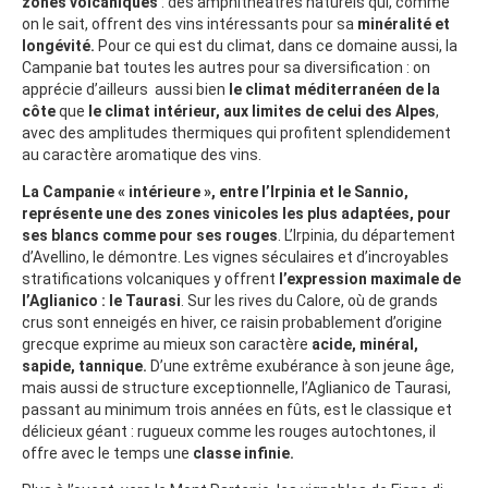
zones
volcaniques
: des amphithéâtres naturels qui, comme
on le sait, offrent des vins intéressants pour sa
minéralité et
longévité.
Pour ce qui est du climat, dans ce domaine aussi, la
Campanie bat toutes les autres pour sa diversification : on
apprécie d’ailleurs aussi bien
le climat méditerranéen de la
côte
que
le climat intérieur, aux limites de celui des Alpes
,
avec des amplitudes thermiques qui profitent splendidement
au caractère aromatique des vins.
La Campanie « intérieure », entre l’Irpinia et le Sannio,
représente une des zones vinicoles les plus adaptées, pour
ses blancs comme pour ses rouges
. L’Irpinia, du département
d’Avellino, le démontre. Les vignes séculaires et d’incroyables
stratifications volcaniques y offrent
l’expression maximale de
l’Aglianico : le Taurasi
. Sur les rives du Calore, où de grands
crus sont enneigés en hiver, ce raisin probablement d’origine
grecque exprime au mieux son caractère
acide, minéral,
sapide, tannique.
D’une extrême exubérance à son jeune âge,
mais aussi de structure exceptionnelle, l’Aglianico de Taurasi,
passant au minimum trois années en fûts, est le classique et
délicieux géant : rugueux comme les rouges autochtones, il
offre avec le temps une
classe infinie.