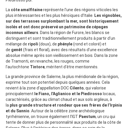
La
côte amalfitaine
représente l'une des régions viticoles les
plus intéressantes et les plus héroïques d'Italie.
Les vignobles,
sur des terrasses surplombant la mer, sont historiquement
isolés et ont donc préservé un patrimoine de cépages
inconnus ailleurs
. Dans la région de Furore, les blancs se
distinguent et sont traditionnellement produits à partir d'un
mélange de
ripoli
(doux), de
phényle
(rond et coloré) et
de
genêt
(frais et floral), avec des résultats d'une excellence
absolue même après son vieillissement en bois. Dans la zone
de Tramonti, en revanche, les rouges, comme
l’autochtone
Tintore
, méritent d'être mentionnés.
La grande province de Salerne, la plus méridionale de la région,
exprime tout son potentiel depuis quelques années. Cela
revient à la zone d’appellation DOC
Cilento
, qui valorise
principalement
le Fiano, l'Aglianico et le Piedirosso
locaux,
caractérisés, grâce au climat chaud et aux sols argileux, à
la
plus grande structure et rondeur que ses frères de l’Irpinia
et du Sannio
. Autour de la célèbre zone archéologique
tyrrhénienne, on trouve également l'IGT
Paestum
, un cru qui
tente de donner plus de personnalité aux produits de la côte de
Salerne. Plus à l'intérieur des terres, dans ce coin de la