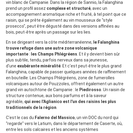
vin blanc de Campanie. Dans la région de Sannio, la Falanghina
prend un profil assez
complexe et structuré
, avec un
accompagnement aromatique riche et fruité, à tel point que ce
raisin, qui se prête également au vin mousseux de "style
prosecco", peut être dégusté dans des versions affinées au
bois, peut-être après un passage sur les lies.
En se dirigeant vers la côte méditerranéenne,
le Falanghina
trouve refuge dans une autre zone volcanique
importante
:
les Champs Phlégréens
. Et il y devient bien sûr
plus subtile, tendu, parfois nerveux dans sa jeunesse,
d'une
exubérante minéralité
. Et c'est peut-être le plus grand
Falanghina, capable de passer quelques années de raffinement
en bouteille. Les Champs Phlégréens, zone de fumerolles
volcaniques autour de Pouzzoles, offrent également un autre
grand vin autochtone de Campanie : le
Piedirosso
. Un raisin de
structure contenue, aux bons parfums et à la saveur
agréable,
qui avec l'Aglianico est l'un des raisins les plus
traditionnels de la région
.
C'est le cas du
Falerno del Massico
, un vin DOC du nord qui
"regarde" vers le Latium, dans le département de Caserte, où,
entre les sols calcaires et les anciens systèmes