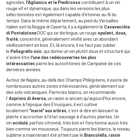
agricoles,
l'Aglianico
et le Piedirosso
contribuent à un vin
rouge vif et dynamique, qui dans les versions les plus
sélectionnées est également capable d'étonner au fil du
temps. Dans le même département, au pied du Versailles
italien soit la Reggia di Caserta, il y a également le
Casavecchia
di Pontelatone
DOC qui se distingue, un rouge
opulent, doux,
fruité
, concentré, généralement vinifié avec un abondant
vieillissement en bois. Et, là encore, il ne faut pas oublier
le
Pallagrello noir
, qui donne un vin plutôt doux et structuré qui
s'avère être
l'une des redécouvertes les plus
intéressantes
parmi les autochtones de Campanie de ces
dernières années.
Autour de Naples, au-delà des Champs Phlégréens, il existe de
nombreuses autres zones intéressantes, généralement sur
des sols volcaniques. Parmi les blancs, on recommande
l'
Asprinio di Aversa
, un raisin si ancien qu'aujourd'hui encore,
comme à l'époque des Étrusques, il est cultivé
localement
"marié" aux arbres
, c'est-à-dire en laissant la
plante s'accrocher à l'état sauvage à d'autres plantes. Un
vin
acidulé
, parfois citronné, très bon et fonctionne aussi très
bien comme vin mousseux. Toujours parmi les blancs, le niveau
sublime a maintenant été atteint par le
Biancolella
,
raisin