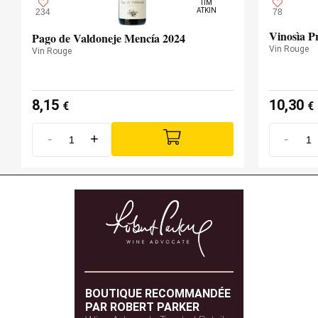
TIM

ATKIN
234
78
Vinosìa P
Pago de Valdoneje Mencía 2024
Vin Rouge
Vin Rouge
8,15
10,30
€
€
-
+
-
BOUTIQUE RECOMMANDÉE
PAR ROBERT PARKER