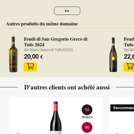
>>
Autres produits du même domaine
Feudi di San Gregorio Greco di
Feud
Tufo 2024
Tufo
Vin Blanc Greco di Tufo DOCG
Vin B
20,00
22,
€
D'autres clients ont achété aussi
Recomman
92
PARKER
90