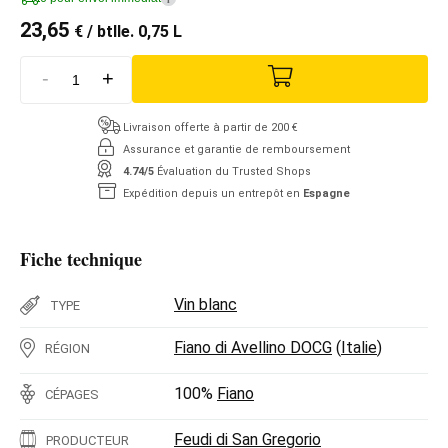
23,65
€
/ btlle. 0,75 L
-
+
Livraison offerte à partir de 200 €
Assurance et garantie de remboursement
4.74/5
Évaluation du Trusted Shops
Expédition depuis un entrepôt en
Espagne
Fiche technique
Vin blanc
TYPE
Fiano di Avellino DOCG
(
Italie
)
RÉGION
100%
Fiano
CÉPAGES
Feudi di San Gregorio
PRODUCTEUR