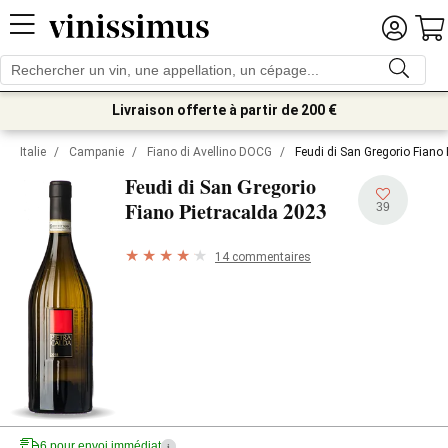
Livraison offerte à partir de 200 €
Italie
/
Campanie
/
Fiano di Avellino DOCG
/
Feudi di San Gregorio Fiano
Feudi di San Gregorio
2023
Fiano Pietracalda
39
14 commentaires
6 pour envoi immédiat
i