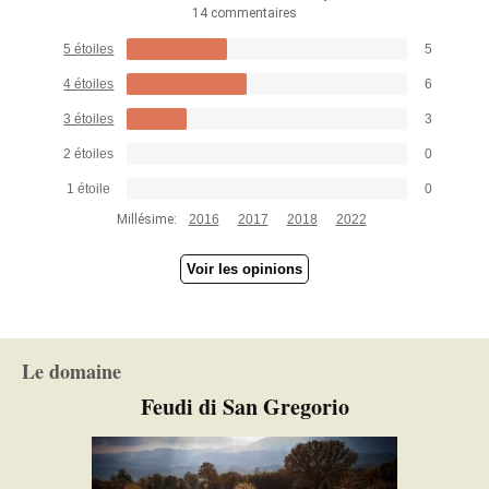
14 commentaires
5 étoiles
5
4 étoiles
6
3 étoiles
3
2 étoiles
0
1 étoile
0
Millésime:
2016
2017
2018
2022
Voir les opinions
Le domaine
Feudi di San Gregorio