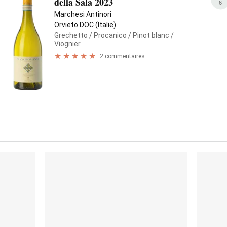
della Sala 2023
6
Marchesi Antinori
Orvieto DOC (Italie)
Grechetto
/ Procanico
/ Pinot blanc
/
Viognier
2 commentaires