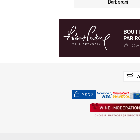
Barberani
BOUT
PAR R
Wine A
V
PSD2