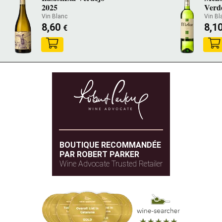
2025
Verd
Vin Blanc
Vin Bl
8,60
8,1
€
BOUTIQUE RECOMMANDÉE
PAR ROBERT PARKER
Wine Advocate Trusted Retailer