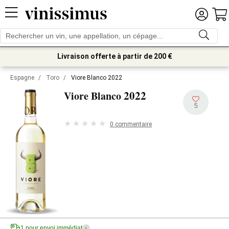
Livraison offerte à partir de 200 €
Espagne
/
Toro
/
Viore Blanco 2022
2022
Viore Blanco
5
0 commentaire
1 pour envoi immédiat
i