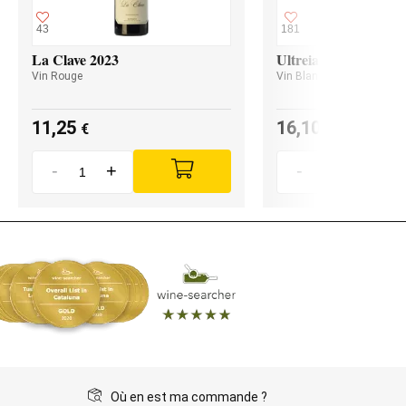
43
181
La Clave 2023
Ultreia Godello 2024
Vin Rouge
Vin Blanc
11,25
16,10
€
€
-
+
-
+
Où en est ma commande ?