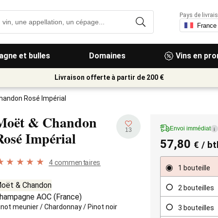
Pays de livrais
gne et bulles
Domaines
Vins en pr
Livraison offerte à partir de 200 €
handon Rosé Impérial
Moët & Chandon
Envoi immédiat
i
13
Rosé Impérial
57,80
€
/ bt
4 commentaires
1 bouteille
oët & Chandon
2 bouteilles
hampagne AOC
(
France
)
inot meunier
/
Chardonnay
/
Pinot noir
3 bouteilles