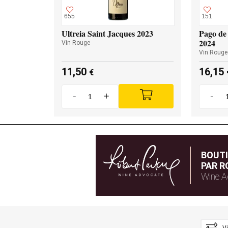
655
151
Ultreia Saint Jacques 2023
Pago de 
2024
Vin Rouge
Vin Rouge
11,50
16,15
€
-
+
-
BOUT
PAR R
Wine A
V