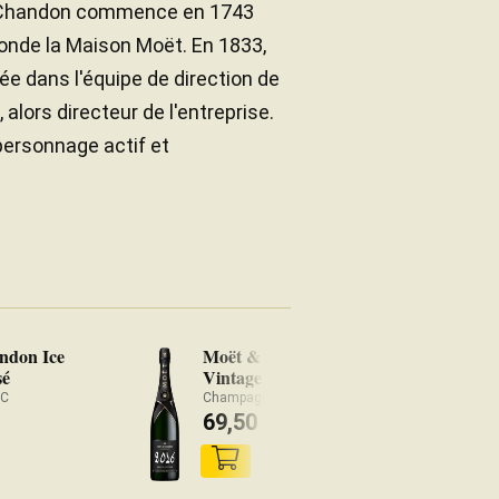
 & Chandon commence en 1743
fonde la Maison Moët. En 1833,
e dans l'équipe de direction de
lors directeur de l'entreprise.
 personnage actif et
ndon Ice
Moët & Chandon Grand
sé
Vintage 2016
OC
Champagne AOC
69,50
€