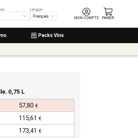
on :
Langue
MON COMPTE
PANIER
omo
Packs Vins
lle. 0,75 L
57,80
€
115,61
€
173,41
€