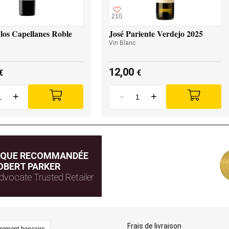
210
los Capellanes Roble
José Pariente Verdejo 2025
Vin Blanc
12,00
€
€
+
-
+
IQUE RECOMMANDÉE
OBERT PARKER
dvocate Trusted Retailer
Frais de livraison
irement bancaire