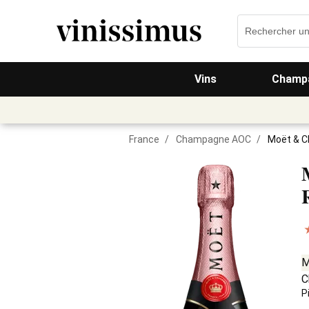
Vins
Champa
France
/
Champagne AOC
/
Moët & C
M
C
P