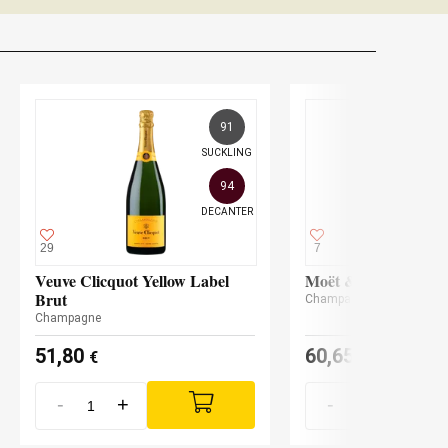
91
SUCKLING
94
DECANTER
29
7
Veuve Clicquot Yellow Label
Moët & Chandon Ice
Brut
Champagne
Champagne
51,80
60,65
€
€
-
+
-
+