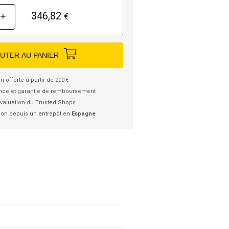
346,82
+
€
UTER AU PANIER
n offerte à partir de 200 €
nce et garantie de remboursement
valuation du Trusted Shops
ion depuis un entrepôt en
Espagne