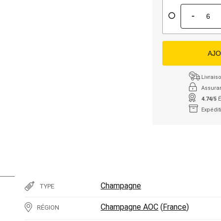
-
AJO
Livraiso
Assura
4.74/5
É
Expédit
Champagne
TYPE
Champagne AOC
(
France
)
RÉGION