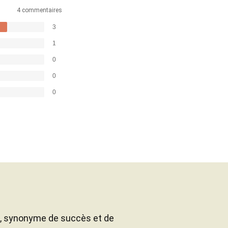
4 commentaires
3
1
0
0
0
, synonyme de succès et de