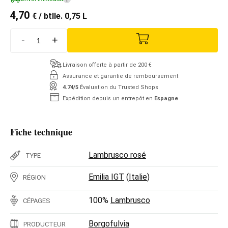
4,70
€
/ btlle. 0,75 L
-
+
Livraison offerte à partir de 200 €
Assurance et garantie de remboursement
4.74/5
Évaluation du Trusted Shops
Expédition depuis un entrepôt en
Espagne
Fiche technique
Lambrusco rosé
TYPE
Emilia IGT
(
Italie
)
RÉGION
100%
Lambrusco
CÉPAGES
Borgofulvia
PRODUCTEUR