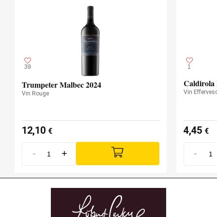
39
1
Caldirola
Trumpeter Malbec 2024
Vin Efferve
Vin Rouge
12,10
4,45
€
€
-
+
-