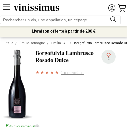
Livraison offerte à partir de 200 €
Italie
/
Émilie-Romagne
/
Emilia IGT
/
Borgofulvia Lambrusco Rosado D
Borgofulvia Lambrusco
Rosado Dulce
2
1 commentaire
Envoi immédiat
i