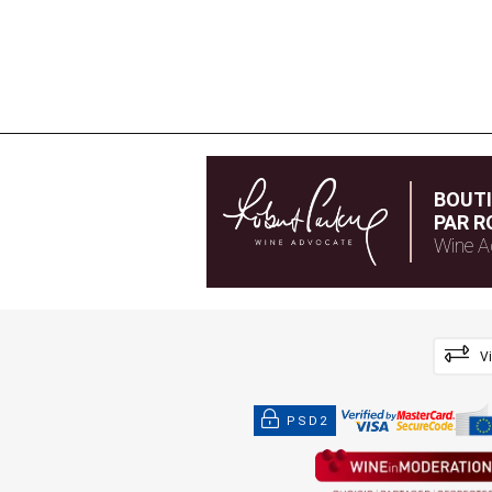
BOUT
PAR R
Wine A
V
PSD2