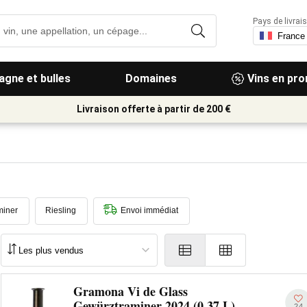
Pays de livrais
gne et bulles
Domaines
Vins en pr
Livraison offerte à partir de 200 €
miner
Riesling
Envoi immédiat
Gramona Vi de Glass
Gewürztraminer 2024 (0,37 L)
24