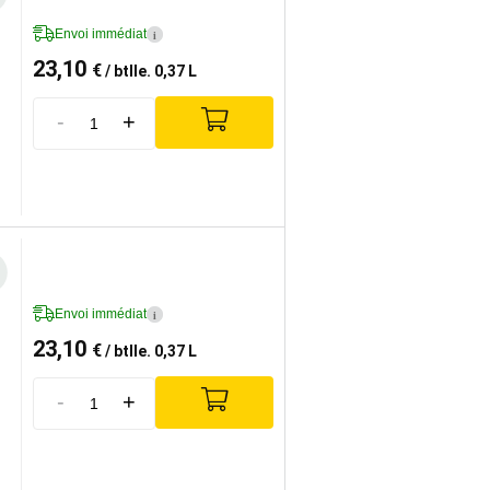
Envoi immédiat
i
23,10
€
/ btlle. 0,37 L
-
+
Envoi immédiat
i
23,10
€
/ btlle. 0,37 L
-
+