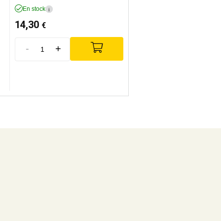
En stock
i
14,30
€
-
+