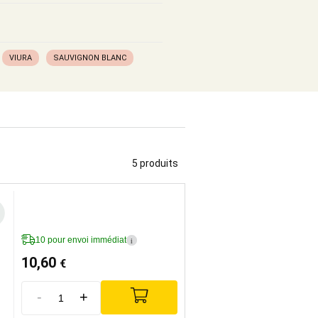
VIURA
SAUVIGNON BLANC
5 produits
10 pour envoi immédiat
i
10,60
€
-
+