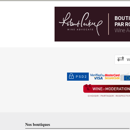
BOUT
PAR R
Wine A
V
PSD2
Nos boutiques