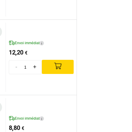
Envoi immédiat
i
12,20
€
-
+
Envoi immédiat
i
8,80
€