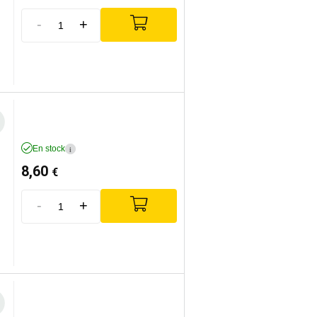
-
+
En stock
i
8,60
€
-
+