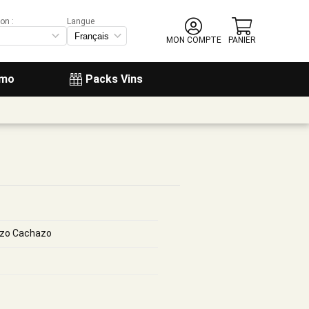
on :
Langue
MON COMPTE
PANIER
omo
Packs Vins
nzo Cachazo