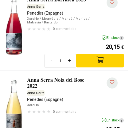
Anna Serra
Penedès (Espagne)
Xarel·lo
/ Mourvèdre
/ Mandó
/ Monica
/
Malvasia
/ Bastardo
0 commentaire
En stock
i
20,15
€
-
+
Anna Serra Noia del Bosc
2022
Anna Serra
Penedès (Espagne)
Xarel·lo
0 commentaire
En stock
i