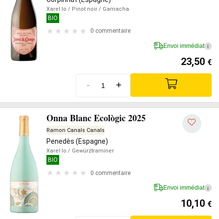
Xarel·lo
/ Pinot noir
/ Garnacha
BIO
0 commentaire
Envoi immédiat
i
23,50
€
-
+
Onna Blanc Ecològic 2025
Ramon Canals Canals
Penedès (Espagne)
Xarel·lo
/ Gewürztraminer
BIO
0 commentaire
Envoi immédiat
i
10,10
€