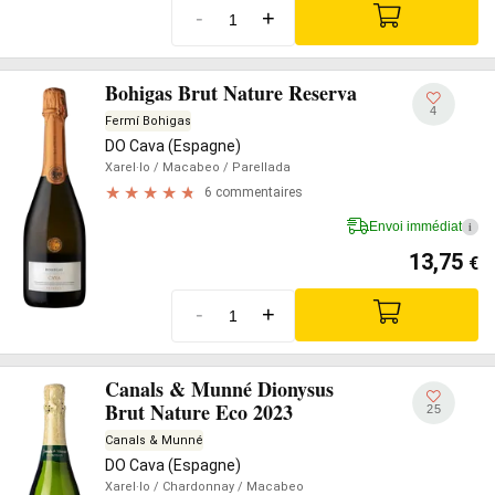
-
+
Bohigas Brut Nature Reserva
4
Fermí Bohigas
DO Cava (Espagne)
Xarel·lo
/ Macabeo
/ Parellada
6 commentaires
Envoi immédiat
i
13,75
€
-
+
Canals & Munné Dionysus
Brut Nature Eco 2023
25
Canals & Munné
DO Cava (Espagne)
Xarel·lo
/ Chardonnay
/ Macabeo