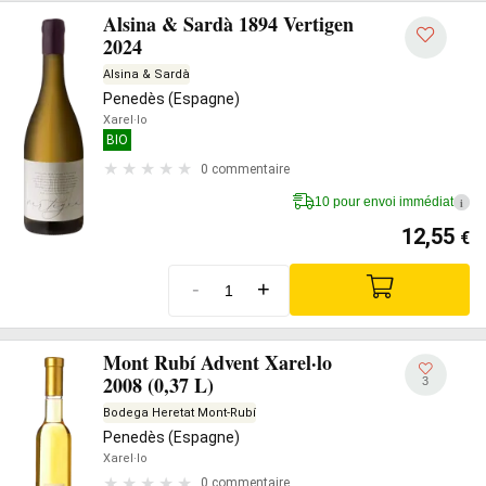
Alsina & Sardà 1894 Vertigen
2024
Alsina & Sardà
Penedès (Espagne)
Xarel·lo
BIO
0 commentaire
10 pour envoi immédiat
i
12,55
€
-
+
Mont Rubí Advent Xarel·lo
2008 (0,37 L)
3
Bodega Heretat Mont-Rubí
Penedès (Espagne)
Xarel·lo
0 commentaire