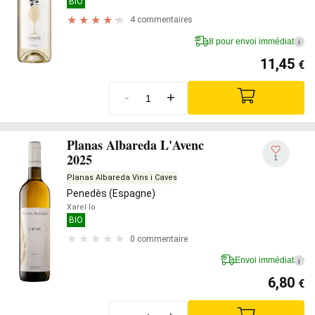
BIO
4 commentaires
8 pour envoi immédiat
i
11,45
€
-
+
Planas Albareda L'Avenc
2025
1
Planas Albareda Vins i Caves
Penedès (Espagne)
Xarel·lo
BIO
0 commentaire
Envoi immédiat
i
6,80
€