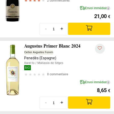
2 commentaires
Envoi immédiat
i
21,00
€
-
+
Augustus Primer Blanc 2024
Celler Avgvstvs Forvm
Penedès (Espagne)
Xarel·lo
/ Malvasia de Sitges
BIO
0 commentaire
Envoi immédiat
i
8,65
€
-
+