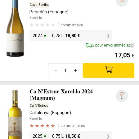
Cava Bertha
Penedès (Espagne)
Xarel·lo
0 commentaire
2024
0,75 L
18,80
€
2 pour envoi immédiat
i
17,05
€
-
+
Ca N'Estruc Xarel·lo 2024
(Magnum)
2
Ca N'Estruc
Catalunya (Espagne)
Xarel·lo
2 commentaires
2025
0,75 L
10,50
€