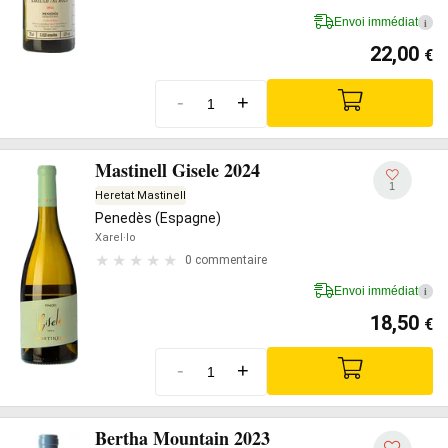
Envoi immédiat
i
22,00
€
-
+
Mastinell Gisele 2024
1
Heretat Mastinell
Penedès (Espagne)
Xarel·lo
0 commentaire
Envoi immédiat
i
18,50
€
-
+
Bertha Mountain 2023