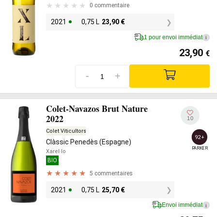
0 commentaire
2021
0,75 L
23,90
€
1 pour envoi immédiat
i
23,90
€
-
+
Colet-Navazos Brut Nature
2022
10
Colet Viticultors
92+
Clàssic Penedès (Espagne)
PARKER
Xarel·lo
BIO
5 commentaires
2021
0,75 L
25,70
€
Envoi immédiat
i