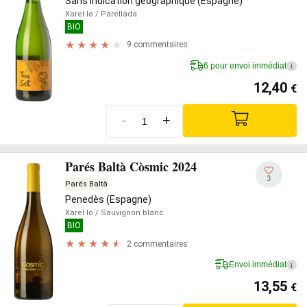
Sans indication géographique (Espagne)
Xarel·lo
/ Parellada
BIO
9 commentaires
6 pour envoi immédiat
i
12,40
€
-
+
Parés Baltà Còsmic 2024
3
Parés Baltà
Penedès (Espagne)
Xarel·lo
/ Sauvignon blanc
BIO
2 commentaires
Envoi immédiat
i
13,55
€