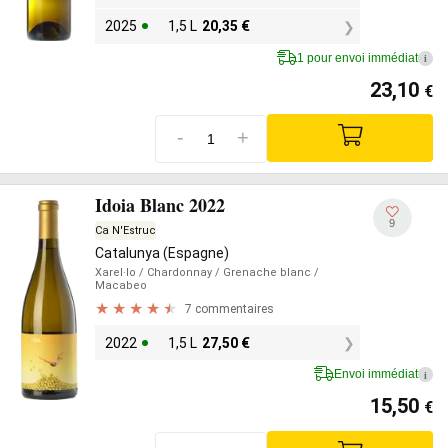
2025
1,5 L
20,35
€
1 pour envoi immédiat
i
23,10
€
-
+
Idoia Blanc 2022
9
Ca N'Estruc
Catalunya (Espagne)
Xarel·lo
/ Chardonnay
/ Grenache blanc
/
Macabeo
7 commentaires
2022
1,5 L
27,50
€
Envoi immédiat
i
15,50
€