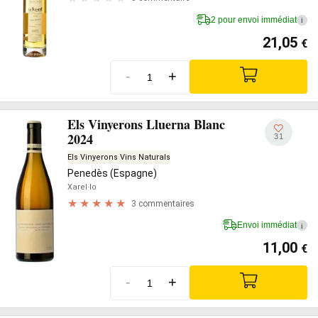
2 pour envoi immédiat
i
21,05
€
-
+
Els Vinyerons Lluerna Blanc
2024
31
Els Vinyerons Vins Naturals
Penedès (Espagne)
Xarel·lo
3 commentaires
Envoi immédiat
i
11,00
€
-
+