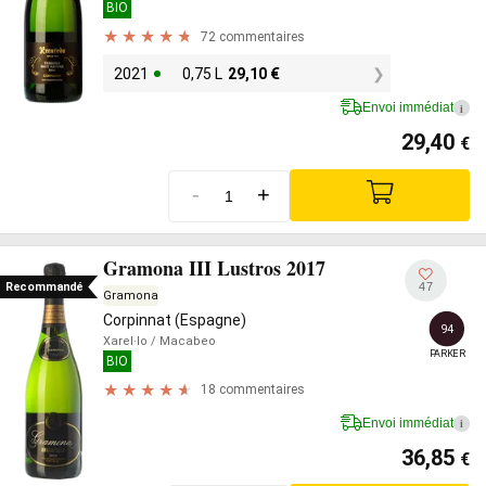
BIO
72 commentaires
2021
0,75 L
29,10
€
Envoi immédiat
i
29,40
€
-
+
Gramona III Lustros 2017
47
Recommandé
Gramona
Corpinnat (Espagne)
94
Xarel·lo
/ Macabeo
PARKER
BIO
18 commentaires
Envoi immédiat
i
36,85
€