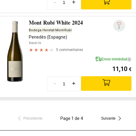
-
+
Mont Rubí White 2024
1
Bodega Heretat Mont-Rubí
Penedès (Espagne)
Xarel·lo
5 commentaires
Envoi immédiat
i
11,10
€
-
+
Page 1 de 4
Précédente
Suivante