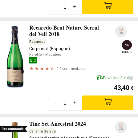
-
+
Recaredo Brut Nature Serral
del Vell 2018
39
Recaredo
96
Corpinnat (Espagne)
PARKER
Xarel·lo
/ Macabeo
BIO
14 commentaires
Envoi immédiat
i
43,40
€
-
+
Tinc Set Ancestral 2024
23
Recommandé
Celler la Salada