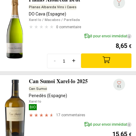
1
Planas Albareda Vins i Caves
DO Cava (Espagne)
Xarel·lo
/ Macabeo
/ Parellada
0 commentaire
8 pour envoi immédiat
i
8,65
€
-
+
Can Sumoi Xarel·lo 2025
61
Can Sumoi
Penedès (Espagne)
Xarel·lo
BIO
17 commentaires
6 pour envoi immédiat
i
15,65
€