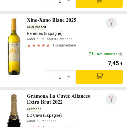
-
+
Xino-Xano Blanc 2025
3
Oriol Rossell
Penedès (Espagne)
Xarel·lo
/ Muscat d'Alexandrie
1 commentaire
Envoi immédiat
i
7,45
€
-
+
Gramona La Cuvée Aliances
Extra Brut 2022
4
Gramona
DO Cava (Espagne)
Xarel·lo
/ Macabeo