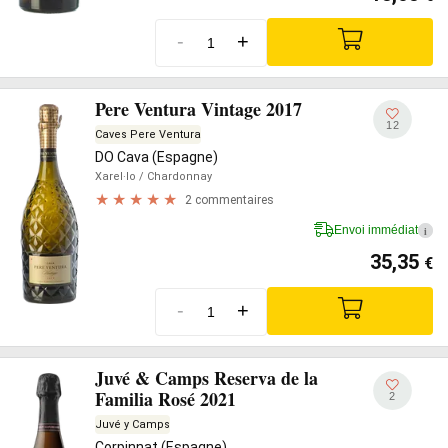
-
+
Pere Ventura Vintage 2017
12
Caves Pere Ventura
DO Cava (Espagne)
Xarel·lo
/ Chardonnay
2 commentaires
Envoi immédiat
i
35,35
€
-
+
Juvé & Camps Reserva de la
Familia Rosé 2021
2
Juvé y Camps
Corpinnat (Espagne)