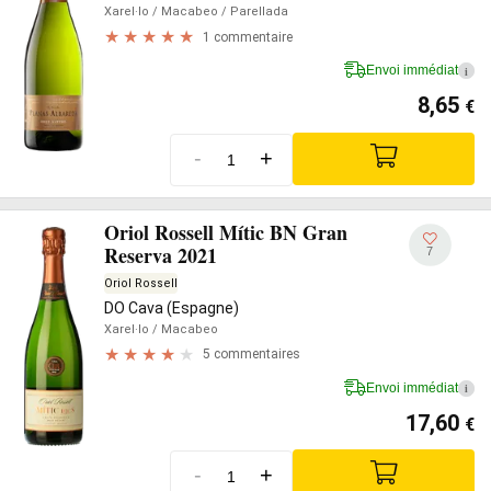
Xarel·lo
/ Macabeo
/ Parellada
1 commentaire
Envoi immédiat
i
8,65
€
-
+
Oriol Rossell Mític BN Gran
Reserva 2021
7
Oriol Rossell
DO Cava (Espagne)
Xarel·lo
/ Macabeo
5 commentaires
Envoi immédiat
i
17,60
€
-
+