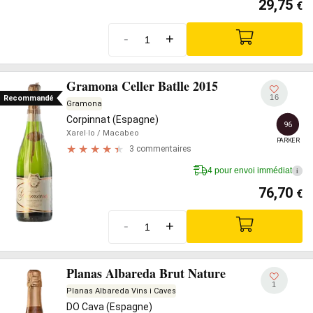
29,75
€
-
+
Gramona Celler Batlle 2015
16
Recommandé
Gramona
Corpinnat (Espagne)
96
Xarel·lo
/ Macabeo
PARKER
3 commentaires
4 pour envoi immédiat
i
76,70
€
-
+
Planas Albareda Brut Nature
1
Planas Albareda Vins i Caves
DO Cava (Espagne)