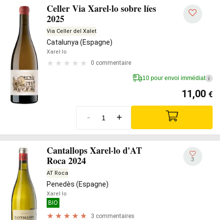
Celler Via Xarel·lo sobre líes
2025
Via Celler del Xalet
Catalunya (Espagne)
Xarel·lo
0 commentaire
10 pour envoi immédiat
i
11,00
€
-
+
Cantallops Xarel·lo d'AT
Roca 2024
3
AT Roca
Penedès (Espagne)
Xarel·lo
BIO
3 commentaires