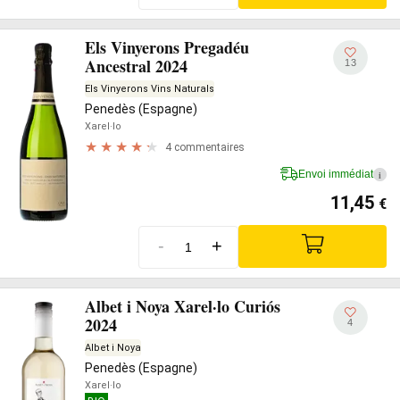
Els Vinyerons Pregadéu
Ancestral 2024
13
Els Vinyerons Vins Naturals
Penedès (Espagne)
Xarel·lo
4 commentaires
Envoi immédiat
i
11,45
€
-
+
Albet i Noya Xarel·lo Curiós
2024
4
Albet i Noya
Penedès (Espagne)
Xarel·lo