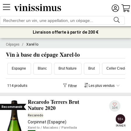
Livraison offerte à partir de 200 €
Cépages
/
Xarel·lo
Vin à base du cépage Xarel·lo
Espagne
Blanc
Brut Nature
Brut
Celler Credo
114 produits
Filtrer
Recaredo Terrers Brut
Nature 2020
Recommandé
104
Recaredo
93+
Corpinnat (Espagne)
PARKER
Xarel·lo
/ Macabeo
/ Parellada