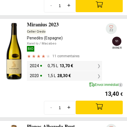
-
+
Miranius 2023
22
Celler Credo
Penedès (Espagne)
91
Xarel·lo
/ Macabeo
PARKER
BIO
11 commentaires
2024
0,75 L
13,70
€
2020
1,5 L
28,30
€
Envoi immédiat
i
13,40
€
-
+
Planas Albareda Brut