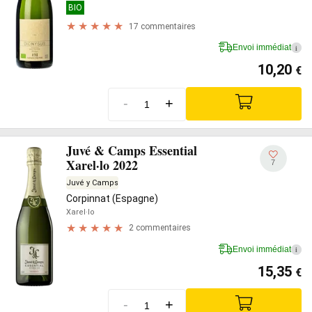
BIO
17 commentaires
Envoi immédiat
i
10,20
€
-
+
Juvé & Camps Essential
Xarel·lo 2022
7
Juvé y Camps
Corpinnat (Espagne)
Xarel·lo
2 commentaires
Envoi immédiat
i
15,35
€
-
+