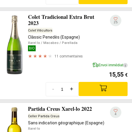
Colet Tradicional Extra Brut
2023
25
Colet Viticultors
Clàssic Penedès (Espagne)
Xarel·lo
/ Macabeo
/ Parellada
BIO
11 commentaires
Envoi immédiat
i
15,55
€
-
+
Partida Creus Xarel·lo 2022
4
Celler Partida Creus
Sans indication géographique (Espagne)
Xarel·lo