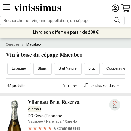
Livraison offerte à partir de 200 €
Cépages
/
Macabeo
Vin à base du cépage Macabeo
Espagne
Blanc
Brut Nature
Brut
Cooperativa L'
65 produits
Filtrer
Vilarnau Brut Reserva
11
Vilarnau
DO Cava (Espagne)
Macabeo
/ Parellada
/ Xarel·lo
6 commentaires