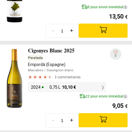
8 pour envoi immédiat
i
13,50
€
-
+
Cigonyes Blanc 2025
9
Perelada
Empordà (Espagne)
Macabeo
/ Sauvignon blanc
3 commentaires
2024
0,75 L
10,10
€
22 pour envoi immédiat
i
9,05
€
-
+