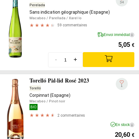
34
Perelada
Sans indication géographique (Espagne)
Macabeo
/ Parellada
/ Xarel·lo
59 commentaires
Envoi immédiat
i
5,05
€
-
+
Torelló Pàl·lid Rosé 2023
1
Torelló
Corpinnat (Espagne)
Macabeo
/ Pinot noir
BIO
2 commentaires
En stock
i
20,60
€