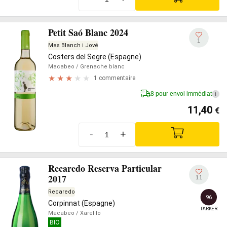
Petit Saó Blanc 2024
1
Mas Blanch i Jové
Costers del Segre (Espagne)
Macabeo
/ Grenache blanc
1 commentaire
8 pour envoi immédiat
i
11,40
€
-
+
Recaredo Reserva Particular
2017
11
Recaredo
96
Corpinnat (Espagne)
PARKER
Macabeo
/ Xarel·lo
BIO