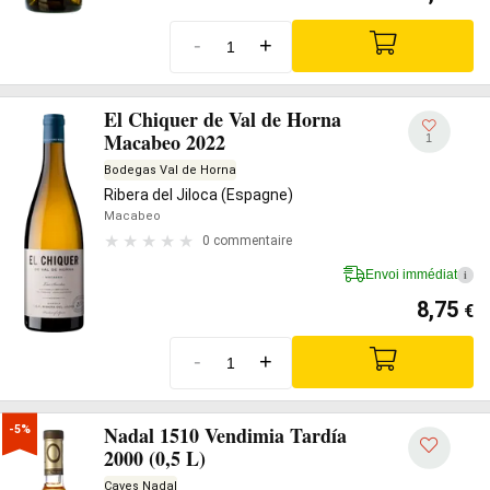
-
+
El Chiquer de Val de Horna
Macabeo 2022
1
Bodegas Val de Horna
Ribera del Jiloca (Espagne)
Macabeo
0 commentaire
Envoi immédiat
i
8,75
€
-
+
Nadal 1510 Vendimia Tardía
-5%
2000 (0,5 L)
Caves Nadal