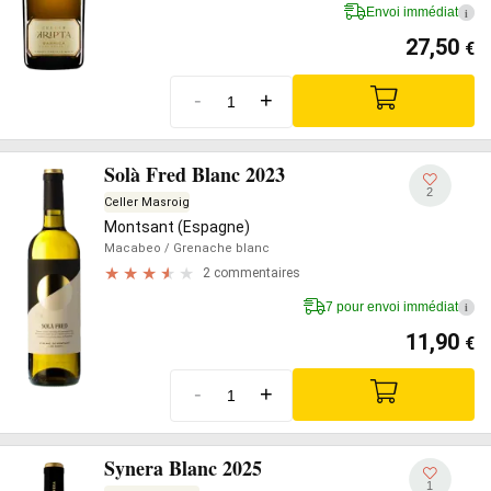
Envoi immédiat
i
27,50
€
-
+
Solà Fred Blanc 2023
2
Celler Masroig
Montsant (Espagne)
Macabeo
/ Grenache blanc
2 commentaires
7 pour envoi immédiat
i
11,90
€
-
+
Synera Blanc 2025
1