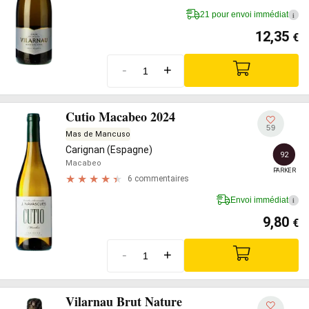
21 pour envoi immédiat
i
12,35
€
-
+
Cutio Macabeo 2024
59
Mas de Mancuso
Carignan (Espagne)
92
Macabeo
PARKER
6 commentaires
Envoi immédiat
i
9,80
€
-
+
Vilarnau Brut Nature