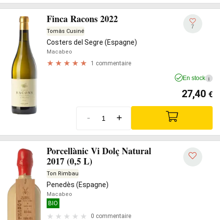
Finca Racons 2022
7
Tomàs Cusiné
Costers del Segre (Espagne)
Macabeo
1 commentaire
En stock
i
27,40
€
-
+
Porcellànic Vi Dolç Natural
2017 (0,5 L)
Ton Rimbau
Penedès (Espagne)
Macabeo
BIO
0 commentaire