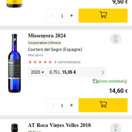
9,50
€
-
+
Missenyora 2024
11
Cooperativa L'Olivera
Costers del Segre (Espagne)
Macabeo
8 commentaires
2025
0,75 L
15,05
€
Envoi immédiat
i
14,60
€
-
+
AT Roca Vinyes Velles 2018
8