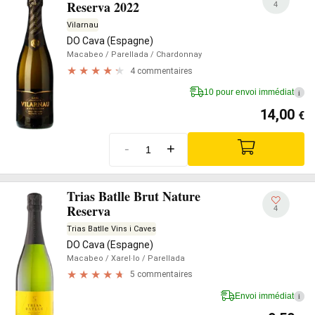
Reserva 2022
4
Vilarnau
DO Cava (Espagne)
Macabeo
/ Parellada
/ Chardonnay
4 commentaires
10 pour envoi immédiat
i
14,00
€
-
+
Trias Batlle Brut Nature
Reserva
4
Trias Batlle Vins i Caves
DO Cava (Espagne)
Macabeo
/ Xarel·lo
/ Parellada
5 commentaires
Envoi immédiat
i