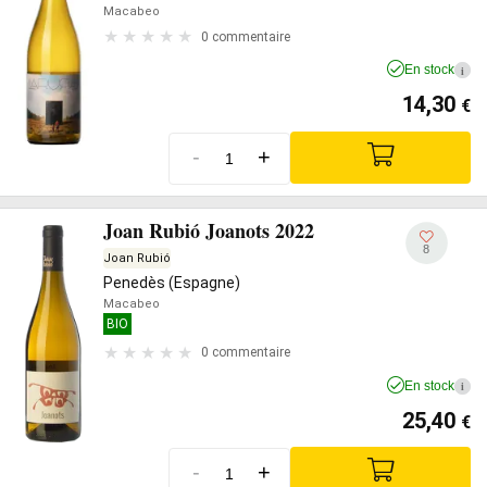
Macabeo
0 commentaire
En stock
i
14,30
€
-
+
Joan Rubió Joanots 2022
8
Joan Rubió
Penedès (Espagne)
Macabeo
BIO
0 commentaire
En stock
i
25,40
€
-
+