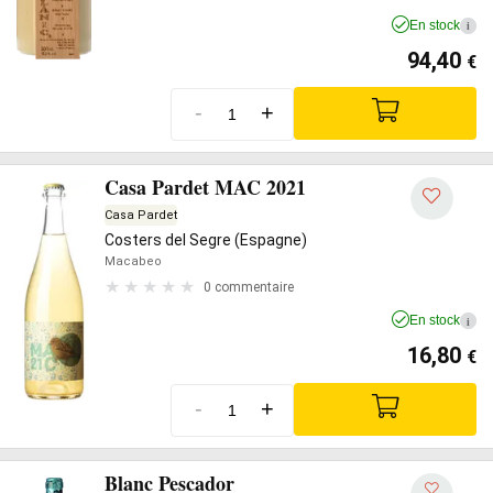
En stock
i
94,40
€
-
+
Casa Pardet MAC 2021
Casa Pardet
Costers del Segre (Espagne)
Macabeo
0 commentaire
En stock
i
16,80
€
-
+
Blanc Pescador