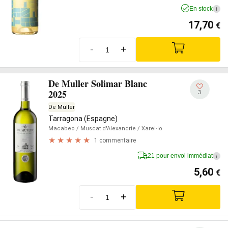
En stock
i
17,70
€
-
+
De Muller Solimar Blanc
2025
3
De Muller
Tarragona (Espagne)
Macabeo
/ Muscat d'Alexandrie
/ Xarel·lo
1 commentaire
21 pour envoi immédiat
i
5,60
€
-
+