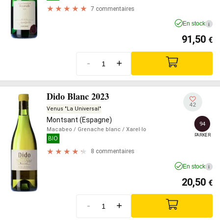
7 commentaires
En stock
i
91,50
€
-
+
Dido Blanc 2023
42
Venus "La Universal"
Montsant (Espagne)
94
Macabeo
/ Grenache blanc
/ Xarel·lo
PARKER
BIO
8 commentaires
En stock
i
20,50
€
-
+