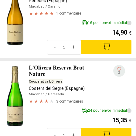
Penedès (Espagne)
Macabeo
/ Xarel·lo
1 commentaire
16 pour envoi immédiat
i
14,90
€
-
+
L'Olivera Reserva Brut
Nature
3
Cooperativa L'Olivera
Costers del Segre (Espagne)
Macabeo
/ Parellada
3 commentaires
24 pour envoi immédiat
i
15,35
€
-
+