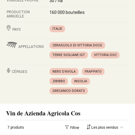
VIGNOBLE PROPRE :
30 / ha
PRODUCTION
160 000 bouteilles
ANNUELLE
ITALIE
PAYS
CERASUOLO DI VITTORIA DOCG
APPELLATIONS
TERRE SICILIANE IGT
VITTORIA DOC
CÉPAGES
NERO D'AVOLA
FRAPPATO
ZIBIBBO
INSOLIA
GRECANICO DORATO
Vin de Azienda Agricola Cos
7 produits
Filtrer