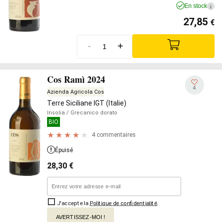
En stock
i
27,85
€
-
+
Cos Ramì 2024
4
Azienda Agricola Cos
Terre Siciliane IGT (Italie)
Insolia
/ Grecanico dorato
BIO
4 commentaires
Épuisé
28,30
€
J'accepte la
Politique de confidentialité
.
AVERTISSEZ-MOI !