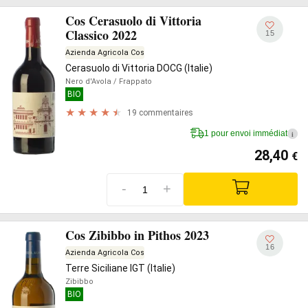
Cos Cerasuolo di Vittoria
Classico 2022
15
Azienda Agricola Cos
Cerasuolo di Vittoria DOCG (Italie)
Nero d'Avola
/ Frappato
BIO
19 commentaires
1 pour envoi immédiat
i
28,40
€
-
+
Cos Zibibbo in Pithos 2023
16
Azienda Agricola Cos
Terre Siciliane IGT (Italie)
Zibibbo
BIO