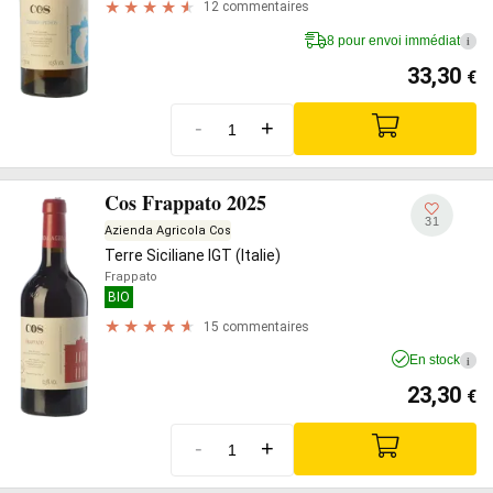
12 commentaires
8 pour envoi immédiat
i
33,30
€
-
+
Cos Frappato 2025
31
Azienda Agricola Cos
Terre Siciliane IGT (Italie)
Frappato
BIO
15 commentaires
En stock
i
23,30
€
-
+