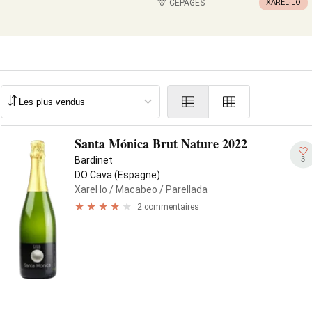
CÉPAGES
XAREL·LO
Santa Mónica Brut Nature 2022
3
Bardinet
DO Cava (Espagne)
Xarel·lo
/ Macabeo
/ Parellada
2 commentaires