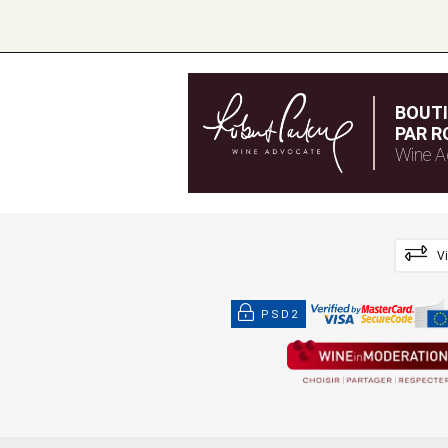
BOUT
PAR R
Wine A
V
PSD2