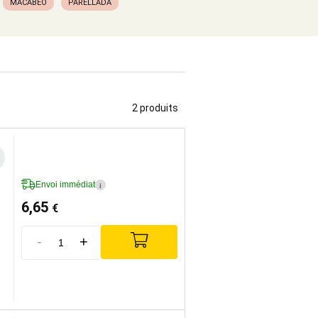
MACABEO
PARELLADA
2 produits
Envoi immédiat
i
6,65
€
-
+