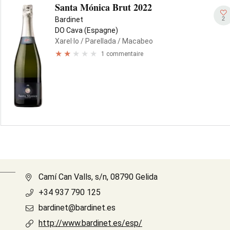
Santa Mónica Brut 2022
2
Bardinet
DO Cava (Espagne)
Xarel·lo
/ Parellada
/ Macabeo
1 commentaire
Camí Can Valls, s/n, 08790 Gelida
+34 937 790 125
bardinet@bardinet.es
http://www.bardinet.es/esp/