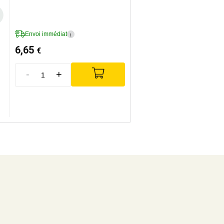
Envoi immédiat
i
6,65
€
-
+