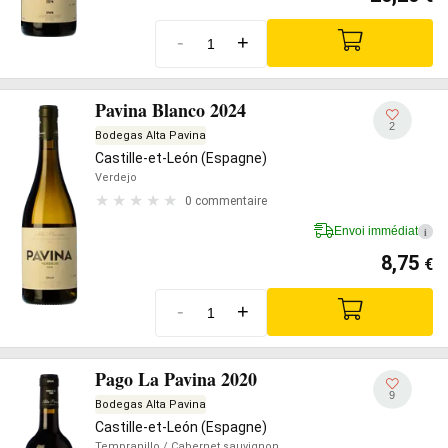
-
+
Pavina Blanco 2024
2
Bodegas Alta Pavina
Castille-et-León (Espagne)
Verdejo
0 commentaire
Envoi immédiat
i
8,75
€
-
+
Pago La Pavina 2020
9
Bodegas Alta Pavina
Castille-et-León (Espagne)
Tempranillo
/ Cabernet sauvignon