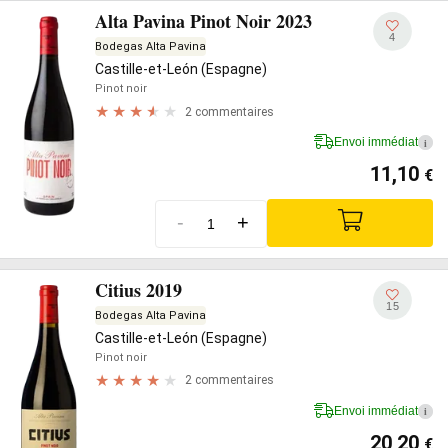
Alta Pavina Pinot Noir 2023
4
Bodegas Alta Pavina
Castille-et-León (Espagne)
Pinot noir
2 commentaires
Envoi immédiat
i
11,10
€
-
+
Citius 2019
15
Bodegas Alta Pavina
Castille-et-León (Espagne)
Pinot noir
2 commentaires
Envoi immédiat
i
20,20
€