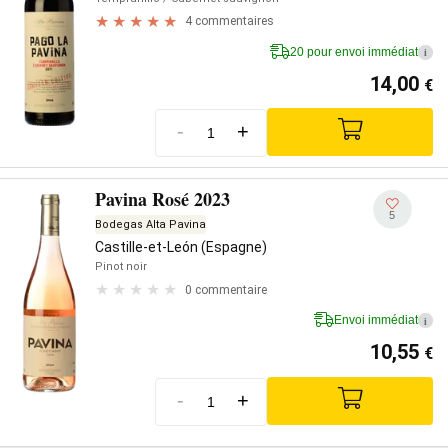
4 commentaires
20 pour envoi immédiat
i
14,00
€
-
+
Pavina Rosé 2023
5
Bodegas Alta Pavina
Castille-et-León (Espagne)
Pinot noir
0 commentaire
Envoi immédiat
i
10,55
€
-
+