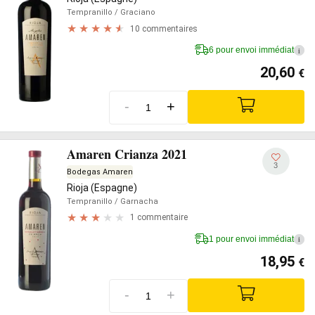
Tempranillo
/ Graciano
10 commentaires
6 pour envoi immédiat
i
20,60
€
-
+
Amaren Crianza 2021
3
Bodegas Amaren
Rioja (Espagne)
Tempranillo
/ Garnacha
1 commentaire
1 pour envoi immédiat
i
18,95
€
-
+