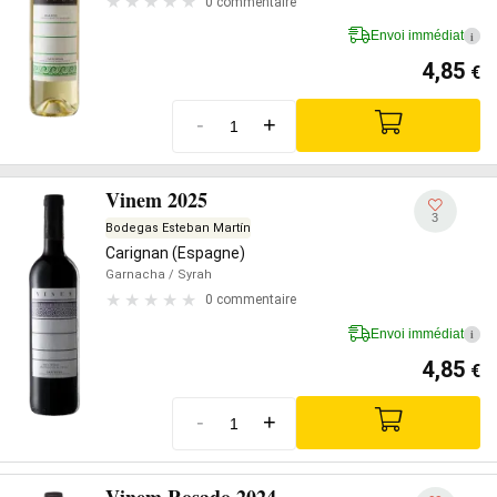
0 commentaire
Envoi immédiat
i
4,85
€
-
+
Vinem 2025
3
Bodegas Esteban Martín
Carignan (Espagne)
Garnacha
/ Syrah
0 commentaire
Envoi immédiat
i
4,85
€
-
+