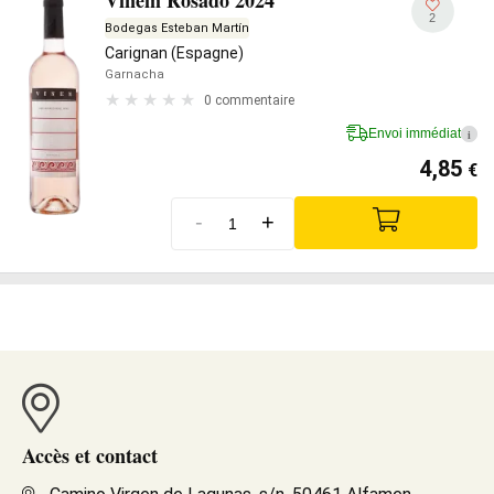
Vinem Rosado 2024
2
Bodegas Esteban Martín
Carignan (Espagne)
Garnacha
0 commentaire
Envoi immédiat
i
4,85
€
-
+
Accès et contact