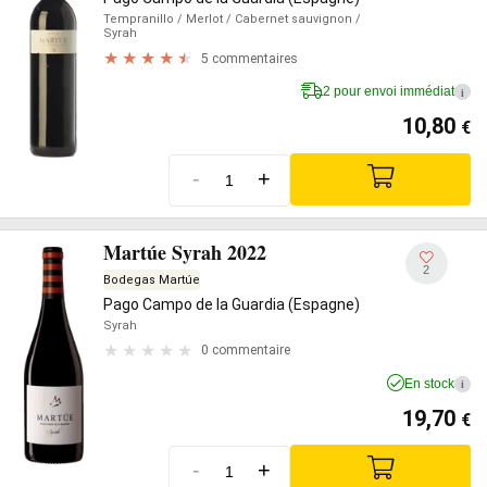
Tempranillo
/ Merlot
/ Cabernet sauvignon
/
Syrah
5 commentaires
2 pour envoi immédiat
i
10,80
€
-
+
Martúe Syrah 2022
2
Bodegas Martúe
Pago Campo de la Guardia (Espagne)
Syrah
0 commentaire
En stock
i
19,70
€
-
+