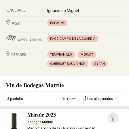
ŒNOLOGUE
Ignacio de Miguel
ESPAGNE
PAYS
PAGO CAMPO DE LA GUARDIA
APPELLATIONS
CÉPAGES
TEMPRANILLO
MERLOT
CABERNET SAUVIGNON
SYRAH
Vin de Bodegas Martúe
3 produits
Filtrer
Martúe 2023
8
Bodegas Martúe
Pago Campo de la Guardia (Espagne)