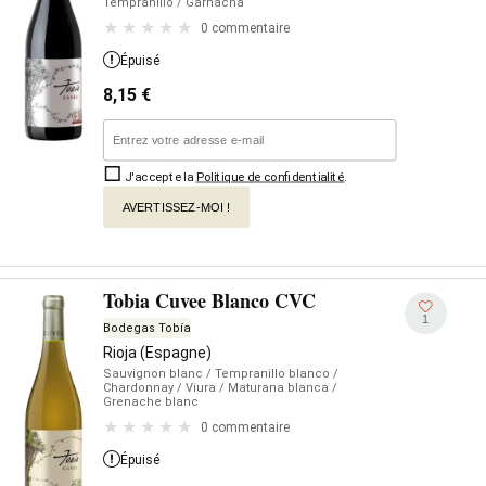
Tempranillo
/ Garnacha
0 commentaire
Épuisé
8,15
€
J'accepte la
Politique de confidentialité
.
AVERTISSEZ-MOI !
Tobia Cuvee Blanco CVC
1
Bodegas Tobía
Rioja (Espagne)
Sauvignon blanc
/ Tempranillo blanco
/
Chardonnay
/ Viura
/ Maturana blanca
/
Grenache blanc
0 commentaire
Épuisé