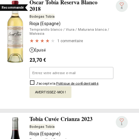
Oscar Tobía Reserva Blanco
2018
Recommandé
4
Bodegas Tobía
Rioja (Espagne)
Tempranillo blanco
/ Viura
/ Maturana blanca
/
Malvasia
1 commentaire
Épuisé
23,70
€
J'accepte la
Politique de confidentialité
.
AVERTISSEZ-MOI !
Tobía Cuvée Crianza 2023
1
Bodegas Tobía
Rioja (Espagne)