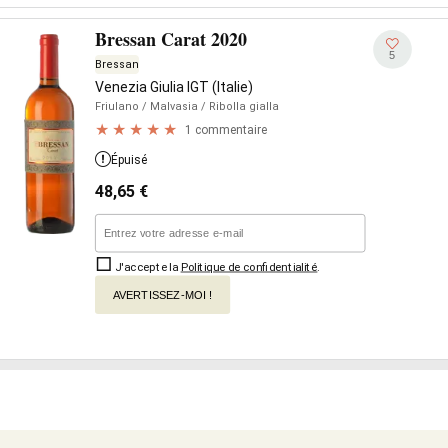
Bressan Carat 2020
5
Bressan
Venezia Giulia IGT (Italie)
Friulano
/ Malvasia
/ Ribolla gialla
1 commentaire
Épuisé
48,65
€
J'accepte la
Politique de confidentialité
.
AVERTISSEZ-MOI !