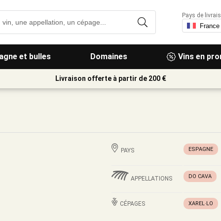
Pays de livrais
gne et bulles
Domaines
Vins en pr
Livraison offerte à partir de 200 €
ESPAGNE
PAYS
DO CAVA
APPELLATIONS
CÉPAGES
XAREL·LO