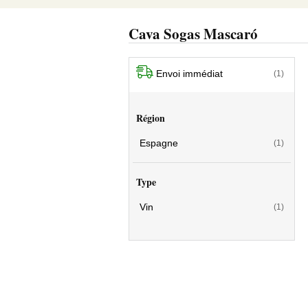
Cava Sogas Mascaró
Envoi immédiat
(1)
Région
Espagne
(1)
Type
Vin
(1)