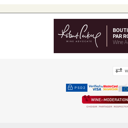
BOUT
PAR R
Wine A
V
PSD2