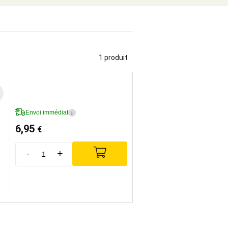
1 produit
Envoi immédiat
i
6,95
€
-
+