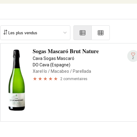
Sogas Mascaró Brut Nature
2
Cava Sogas Mascaró
DO Cava (Espagne)
Xarel·lo
/ Macabeo
/ Parellada
2 commentaires