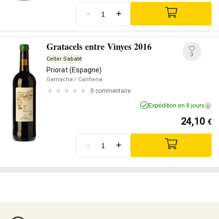
-
+
Gratacels entre Vinyes 2016
3
Celler Sabaté
Priorat (Espagne)
Garnacha
/ Cariñena
0 commentaire
Expédition en 8 jours
i
24,10
€
-
+