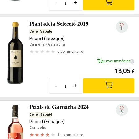
-
+
Plantadeta Selecció 2019
3
Celler Sabaté
Priorat (Espagne)
Cariñena
/ Garnacha
0 commentaire
Envoi immédiat
i
18,05
€
-
+
Pètals de Garnacha 2024
6
Celler Sabaté
Priorat (Espagne)
Garnacha
1 commentaire