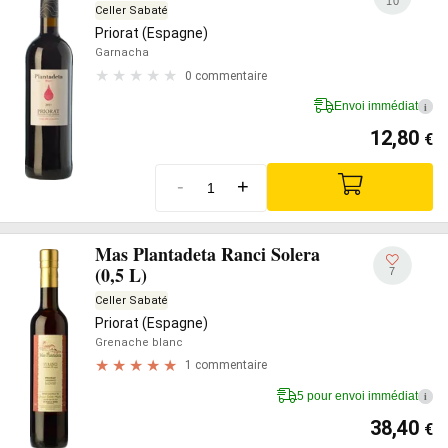
10
Celler Sabaté
Priorat (Espagne)
Garnacha
0 commentaire
Envoi immédiat
i
12,80
€
-
+
Mas Plantadeta Ranci Solera
(0,5 L)
7
Celler Sabaté
Priorat (Espagne)
Grenache blanc
1 commentaire
5 pour envoi immédiat
i
38,40
€