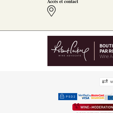
Accès et contact
BOUT
PAR R
Wine A
V
PSD2