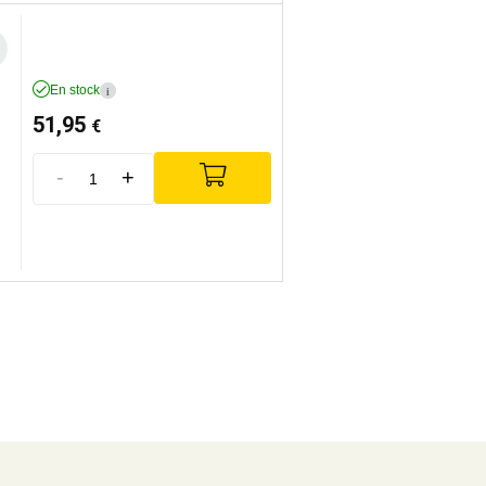
En stock
i
51,95
€
-
+