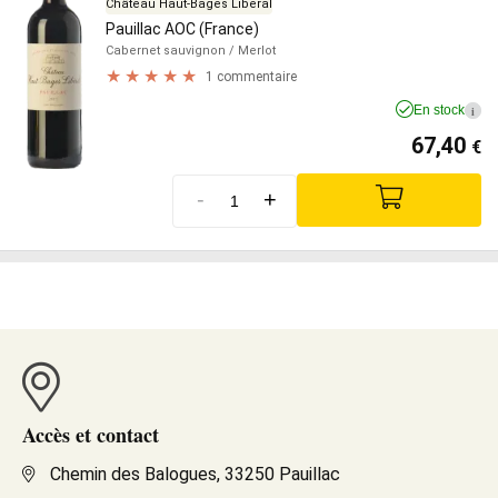
Château Haut-Bages Liberal
Pauillac AOC (France)
Cabernet sauvignon
/ Merlot
1 commentaire
En stock
i
67,40
€
-
+
Accès et contact
Chemin des Balogues, 33250 Pauillac