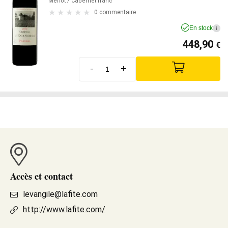
Merlot
/ Cabernet franc
0 commentaire
En stock
i
448,90
€
-
+
Accès et contact
levangile@lafite.com
http://www.lafite.com/