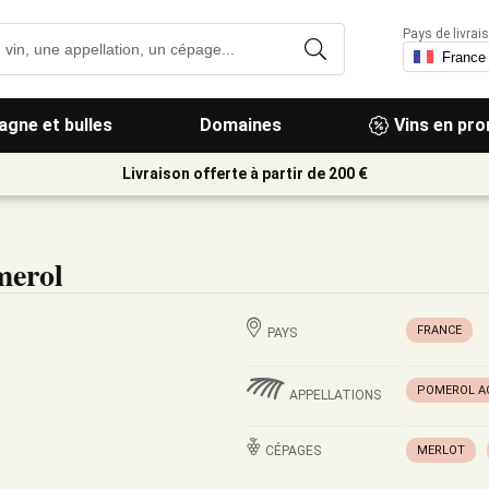
Pays de livrais
gne et bulles
Domaines
Vins en pr
Livraison offerte à partir de 200 €
merol
FRANCE
PAYS
POMEROL A
APPELLATIONS
CÉPAGES
MERLOT