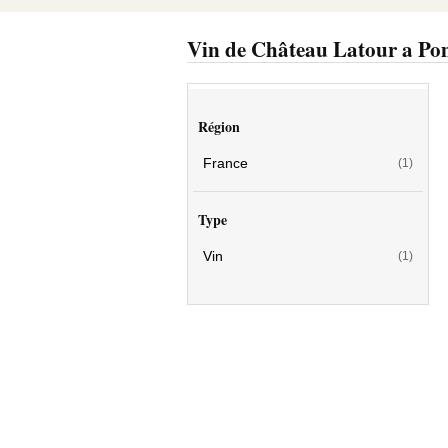
Vin de Château Latour a Po
Région
France
(1)
Type
Vin
(1)