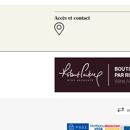
Accès et contact
BOUT
PAR R
Wine A
V
PSD2