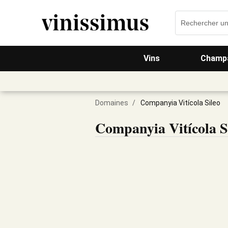
Vins
Champa
Domaines
/
Companyia Vitícola Sileo
Companyia Vitícola S