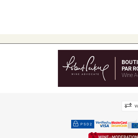
BOUT
PAR R
Wine A
V
PSD2