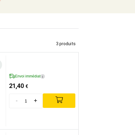
3 produits
Envoi immédiat
i
21,40
€
-
+