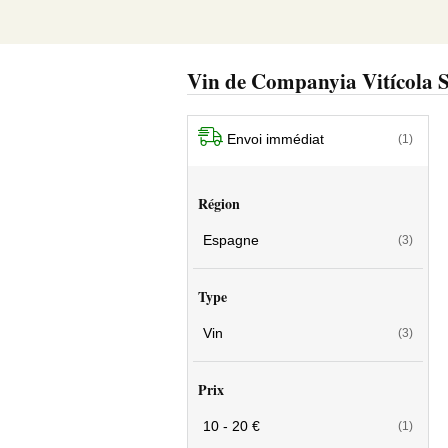
Vin de Companyia Vitícola S
Envoi immédiat
(1)
Région
Espagne
(3)
Type
Vin
(3)
Prix
10 - 20 €
(1)