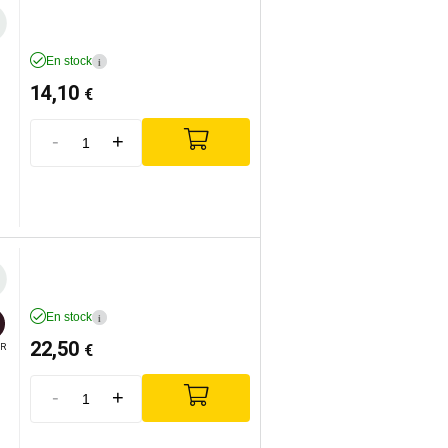
En stock
i
14,10
€
-
+
En stock
i
22,50
€
R
-
+