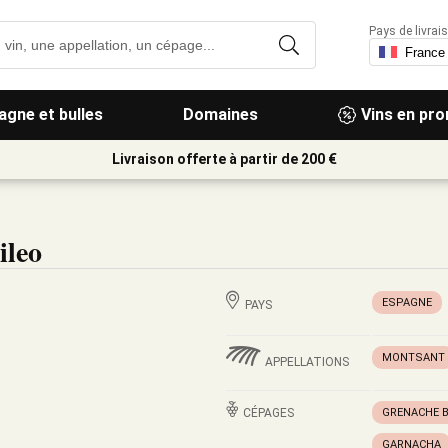
Pays de livrais
gne et bulles
Domaines
Vins en pr
Livraison offerte à partir de 200 €
ileo
ESPAGNE
PAYS
MONTSANT
APPELLATIONS
CÉPAGES
GRENACHE 
GARNACHA