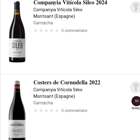
Companyia Vitícola Sileo 2024
2
Companyia Vitícola Sileo
Montsant (Espagne)
Garnacha
0 commentaire
Costers de Cornudella 2022
1
Companyia Vitícola Sileo
Montsant (Espagne)
93
Garnacha
PARKE
0 commentaire