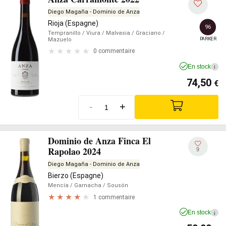
Diego Magaña - Dominio de Anza
Rioja (Espagne)
96
Tempranillo
/ Viura
/ Malvasia
/ Graciano
/
PARKER
Mazuelo
0 commentaire
En stock
i
74,50
€
-
+
Dominio de Anza Finca El
Rapolao 2024
9
Diego Magaña - Dominio de Anza
Bierzo (Espagne)
Mencía
/ Garnacha
/ Sousón
1 commentaire
En stock
i