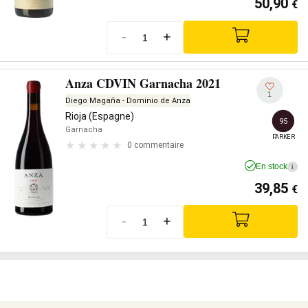
50,90
€
-
+
Anza CDVIN Garnacha 2021
1
Diego Magaña - Dominio de Anza
Rioja (Espagne)
95
Garnacha
PARKER
0 commentaire
En stock
i
39,85
€
-
+