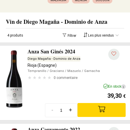
MALVASIA
MENCÍA
SOUSÓN
Vin de Diego Magaña - Dominio de Anza
4 produits
Filtrer
Anza San Ginés 2024
Diego Magaña - Dominio de Anza
Rioja (Espagne)
Tempranillo
/ Graciano
/ Mazuelo
/ Garnacha
0 commentaire
En stock
i
39,30
€
-
+
Anza Carramonte 2022