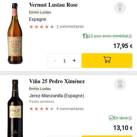
Vermut Lustau Rose
8
Emilio Lustau
Espagne
2 commentaires
12 pour envoi immédiat
i
17,95
€
-
+
Viña 25 Pedro Ximénez
15
Emilio Lustau
Jerez-Manzanilla (Espagne)
Pedro ximénez
8 commentaires
En stock
i
13,10
€