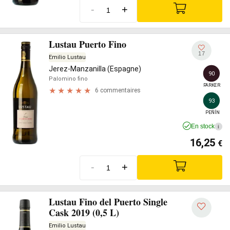
-
+
Lustau Puerto Fino
17
Emilio Lustau
Jerez-Manzanilla (Espagne)
90
Palomino fino
PARKER
6 commentaires
93
PEÑÍN
En stock
i
16,25
€
-
+
Lustau Fino del Puerto Single
Cask 2019 (0,5 L)
Emilio Lustau