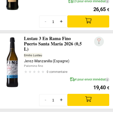
13 pour envoi immédiat
i
26,65
€
-
+
Lustau 3 En Rama Fino
Puerto Santa María 2026 (0,5
1
L)
Emilio Lustau
Jerez-Manzanilla (Espagne)
Palomino fino
0 commentaire
4 pour envoi immédiat
i
19,40
€
-
+