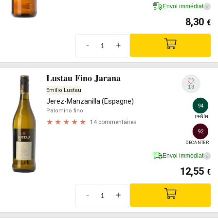
Envoi immédiat
i
8,30
€
-
+
Lustau Fino Jarana
13
Emilio Lustau
Jerez-Manzanilla (Espagne)
94
Palomino fino
PEÑÍN
14 commentaires
92
DECANTER
Envoi immédiat
i
12,55
€
-
+