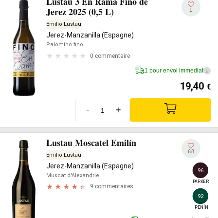
Lustau 3 En Rama Fino de
Jerez 2025 (0,5 L)
1
Emilio Lustau
Jerez-Manzanilla (Espagne)
Palomino fino
0 commentaire
1 pour envoi immédiat
i
19,40
€
-
+
Lustau Moscatel Emilín
68
Emilio Lustau
Jerez-Manzanilla (Espagne)
96
Muscat d'Alexandrie
PARKER
9 commentaires
92
PEÑÍN