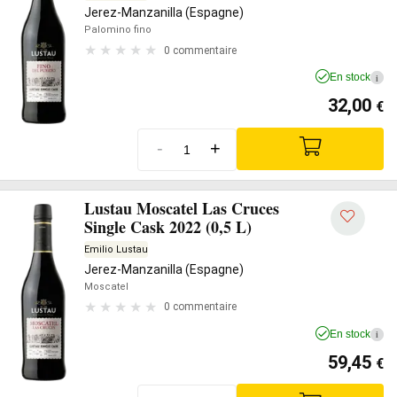
Jerez-Manzanilla (Espagne)
Palomino fino
0 commentaire
En stock
i
32,00
€
-
+
Lustau Moscatel Las Cruces
Single Cask 2022 (0,5 L)
Emilio Lustau
Jerez-Manzanilla (Espagne)
Moscatel
0 commentaire
En stock
i
59,45
€