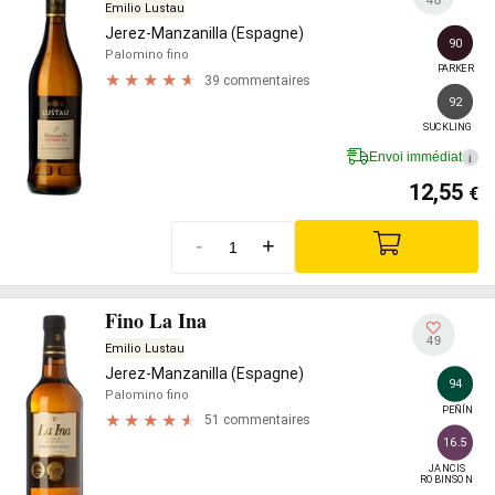
48
Emilio Lustau
Jerez-Manzanilla (Espagne)
90
Palomino fino
PARKER
39 commentaires
92
SUCKLING
Envoi immédiat
i
12,55
€
-
+
Fino La Ina
49
Emilio Lustau
Jerez-Manzanilla (Espagne)
94
Palomino fino
PEÑÍN
51 commentaires
16.5
JANCIS

ROBINSON