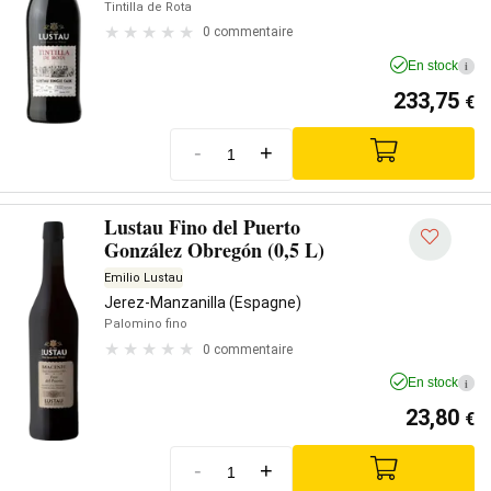
Tintilla de Rota
0 commentaire
En stock
i
233,75
€
-
+
Lustau Fino del Puerto
González Obregón (0,5 L)
Emilio Lustau
Jerez-Manzanilla (Espagne)
Palomino fino
0 commentaire
En stock
i
23,80
€
-
+