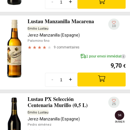
-
+
Lustau Manzanilla Macarena
10
Emilio Lustau
Jerez-Manzanilla (Espagne)
Palomino fino
9 commentaires
1 pour envoi immédiat
i
9,70
€
-
+
Lustau PX Selección
Centenaria Murillo (0,5 L)
25
Emilio Lustau
94
Jerez-Manzanilla (Espagne)
PARKER
Pedro ximénez