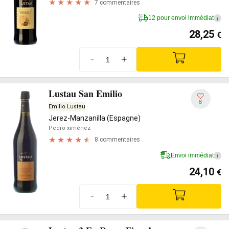
7 commentaires
12 pour envoi immédiat
i
28,25
€
-
+
Lustau San Emilio
8
Emilio Lustau
Jerez-Manzanilla (Espagne)
Pedro ximénez
8 commentaires
Envoi immédiat
i
24,10
€
-
+