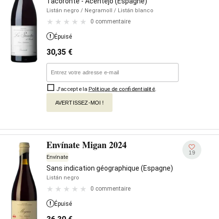
Tacoronte - Acentejo (Espagne)
Listán negro
/ Negramoll
/ Listán blanco
0 commentaire
Épuisé
30,35
€
J'accepte la
Politique de confidentialité
.
AVERTISSEZ-MOI !
Envínate Migan 2024
19
Envínate
Sans indication géographique (Espagne)
Listán negro
0 commentaire
Épuisé