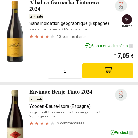
Albahra Garnacha Tintorera
2024
33
Envínate
94
Sans indication géographique (Espagne)
PARKER
Garnacha tintorera
/ Moravia agria
13 commentaires
6 pour envoi immédiat
i
17,05
€
-
+
Envínate Benje Tinto 2024
32
Envínate
Ycoden-Daute-Isora (Espagne)
Negramoll
/ Listán negro
/ Listan gaucho
/
Vijariego negro
3 commentaires
En stock
i