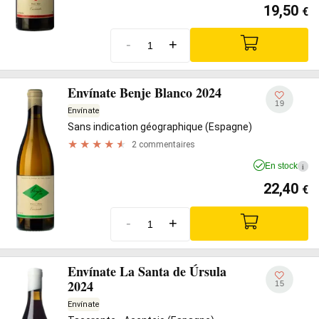
19,50
€
-
+
Envínate Benje Blanco 2024
19
Envínate
Sans indication géographique (Espagne)
2 commentaires
En stock
i
22,40
€
-
+
Envínate La Santa de Úrsula
2024
15
Envínate