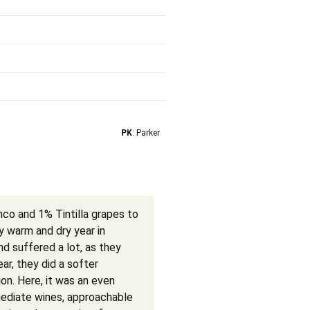
PK
: Parker
co and 1% Tintilla grapes to
 warm and dry year in
d suffered a lot, as they
ar, they did a softer
ion. Here, it was an even
mediate wines, approachable