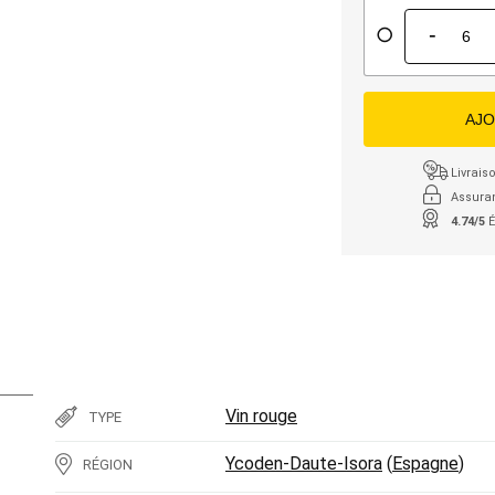
-
AJO
Livraiso
Assura
4.74/5
É
Vin rouge
TYPE
Ycoden-Daute-Isora
(
Espagne
)
RÉGION