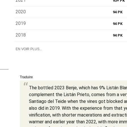
2021
93+ PK
2020
94 PK
2019
94 PK
2018
94 PK
EN VOIR PLUS...
Traduire
The bottled 2023 Benje, which has 9% Listán Blan
complement the Listán Prieto, comes from a very
Santiago del Teide when the vines got blocked an
also did in 2019. With the experience from that ye
vinification, with shorter macerations and extract
warmer and earlier year than 2022, with more im