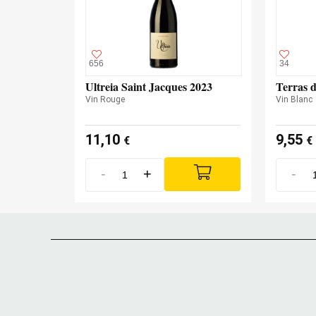
656
34
Ultreia Saint Jacques 2023
Terras 
Vin Rouge
Vin Blanc
11,10
9,55
€
€
-
+
-