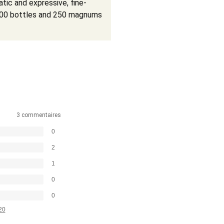
atic and expressive, fine-
,000 bottles and 250 magnums
3 commentaires
0
2
1
0
0
20