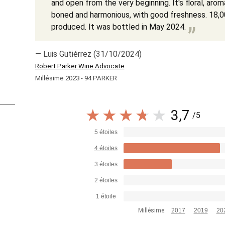
and open from the very beginning. It's floral, arom
boned and harmonious, with good freshness. 18
produced. It was bottled in May 2024.
— Luis Gutiérrez (31/10/2024)
Robert Parker Wine Advocate
Millésime 2023 - 94 PARKER
3,7
/5
5 étoiles
4 étoiles
3 étoiles
2 étoiles
1 étoile
Millésime:
2017
2019
20