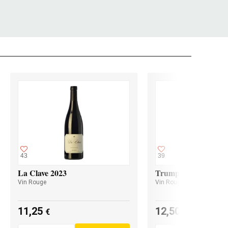
43
39
La Clave 2023
Trumpeter Malbec 2
Vin Rouge
Vin Rouge
11,25
12,50
€
€