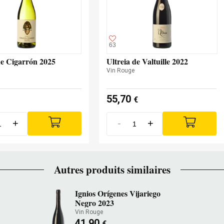
63
de Cigarrón 2025
Ultreia de Valtuille 2022
Vin Rouge
55,70
€
+
-
+
Autres produits similaires
Ignios Orígenes Vijariego
Negro 2023
Vin Rouge
41,90
€