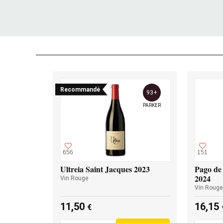
Recommandé
93+
PARKER
656
151
Ultreia Saint Jacques 2023
Pago de 
2024
Vin Rouge
Vin Rouge
11,50
16,15
€