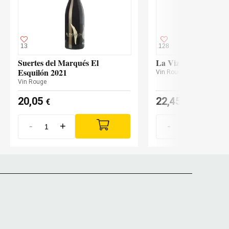
13
128
Suertes del Marqués El
La Vizcaína El Rapo
Esquilón 2021
Vin Rouge
Vin Rouge
20,05
22,45
€
€
-
+
-
+