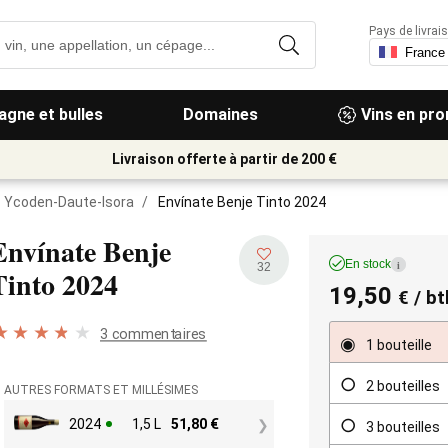
Pays de livrais
gne et bulles
Domaines
Vins en pr
Livraison offerte à partir de 200 €
Ycoden-Daute-Isora
/
Envínate Benje Tinto 2024
Envínate Benje
En stock
i
32
Tinto
2024
19,50
€
/ bt
3 commentaires
1 bouteille
2 bouteilles
AUTRES FORMATS ET MILLÉSIMES
2024
1,5 L
51,80
€
3 bouteilles