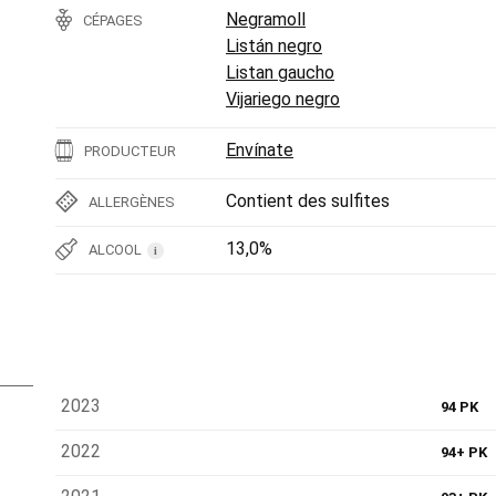
Negramoll
CÉPAGES
Listán negro
Listan gaucho
Vijariego negro
Envínate
PRODUCTEUR
Contient des sulfites
ALLERGÈNES
13,0%
ALCOOL
i
2023
94 PK
2022
94+ PK