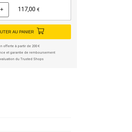
117,00
+
€
UTER AU PANIER
n offerte à partir de 200 €
nce et garantie de remboursement
valuation du Trusted Shops