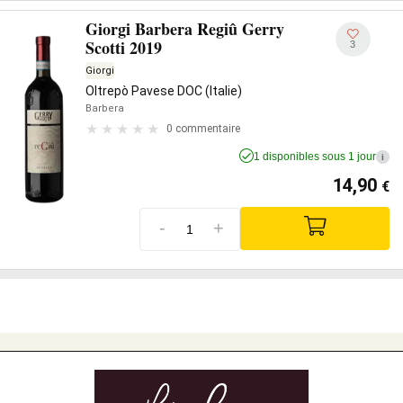
Giorgi Barbera Regiû Gerry
Scotti 2019
3
Giorgi
Oltrepò Pavese DOC (Italie)
Barbera
0 commentaire
1 disponibles sous 1 jour
i
14,90
€
-
+