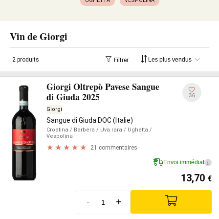
UGHETTA
VESPOLINA
Vin de Giorgi
2 produits
Filtrer
Giorgi Oltrepò Pavese Sangue
di Giuda 2025
36
Giorgi
Sangue di Giuda DOC (Italie)
Croatina
/ Barbera
/ Uva rara
/ Ughetta
/
Vespolina
21 commentaires
Envoi immédiat
i
13,70
€
-
+