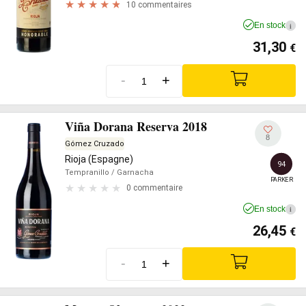
10 commentaires
En stock
i
31,30
€
-
+
Viña Dorana Reserva 2018
8
Gómez Cruzado
Rioja (Espagne)
94
Tempranillo
/ Garnacha
PARKER
0 commentaire
En stock
i
26,45
€
-
+