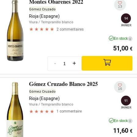
Montes Obarenes 2022
13
Gómez Cruzado
Rioja (Espagne)
94
Viura
/ Tempranillo blanco
PARKER
2 commentaires
En stock
i
51,00
€
-
+
Gómez Cruzado Blanco 2025
16
Gómez Cruzado
Rioja (Espagne)
91
Viura
/ Tempranillo blanco
PARKER
1 commentaire
En stock
i
11,60
€