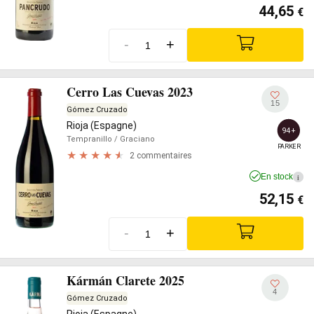
44,65
€
-
+
Cerro Las Cuevas 2023
15
Gómez Cruzado
Rioja (Espagne)
94+
Tempranillo
/ Graciano
PARKER
2 commentaires
En stock
i
52,15
€
-
+
Kármán Clarete 2025
4
Gómez Cruzado
Rioja (Espagne)