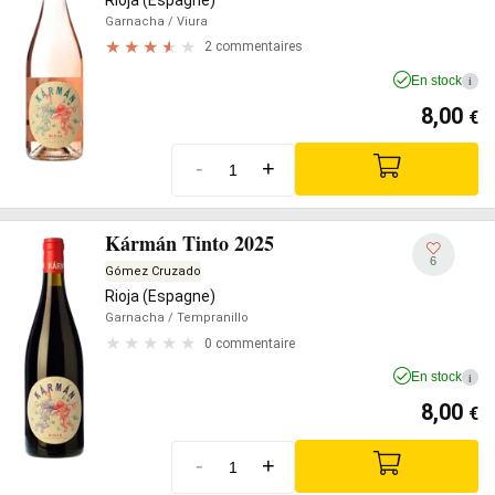
Garnacha
/ Viura
2 commentaires
En stock
i
8,00
€
-
+
Kármán Tinto 2025
6
Gómez Cruzado
Rioja (Espagne)
Garnacha
/ Tempranillo
0 commentaire
En stock
i
8,00
€
-
+