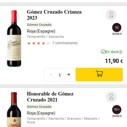
Gómez Cruzado Crianza
2023
14
Gómez Cruzado
92
Rioja (Espagne)
PARKER
Tempranillo
/ Garnacha
7 commentaires
En stock
i
11,90
€
-
+
Honorable de Gómez
Cruzado 2021
53
Gómez Cruzado
93+
Rioja (Espagne)
PARKER
Tempranillo
/ Garnacha
/ Graciano
/ Mazuelo
/
Viura