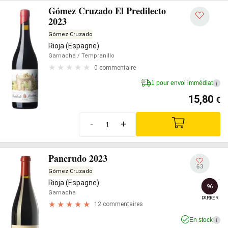
Gómez Cruzado El Predilecto
2023
Gómez Cruzado
Rioja (Espagne)
Garnacha
/ Tempranillo
0 commentaire
1 pour envoi immédiat
i
15,80
€
-
+
Pancrudo 2023
63
Gómez Cruzado
Rioja (Espagne)
96
Garnacha
PARKER
12 commentaires
En stock
i