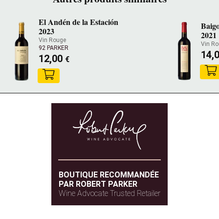
El Andén de la Estación
Baigo
2023
2021
Vin Rouge
Vin Ro
92 PARKER
14,
12,00
€
BOUTIQUE RECOMMANDÉE
PAR ROBERT PARKER
Wine Advocate Trusted Retailer