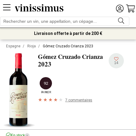
Livraison offerte à partir de 200 €
Espagne
/
Rioja
/
Gómez Cruzado Crianza 2023
Gómez Cruzado Crianza
2023
14
92
PARKER
7 commentaires
En stock
i