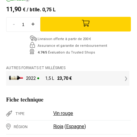
11,90
€
/ btlle. 0,75 L
-
+
Livraison offerte à partir de 200 €
Assurance et garantie de remboursement
4.74/5
Évaluation du Trusted Shops
AUTRES FORMATS ET MILLÉSIMES
2022
1,5 L
23,70
€
Fiche technique
Vin rouge
TYPE
Rioja
(
Espagne
)
RÉGION