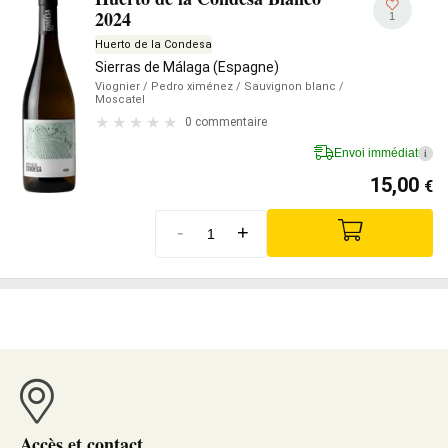
2024
1
Huerto de la Condesa
Sierras de Málaga (Espagne)
Viognier
/ Pedro ximénez
/ Sauvignon blanc
/
Moscatel
0 commentaire
Envoi immédiat
i
15,00
€
-
+
Accès et contact