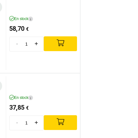
En stock
i
58,70
€
-
+
En stock
i
37,85
€
-
+