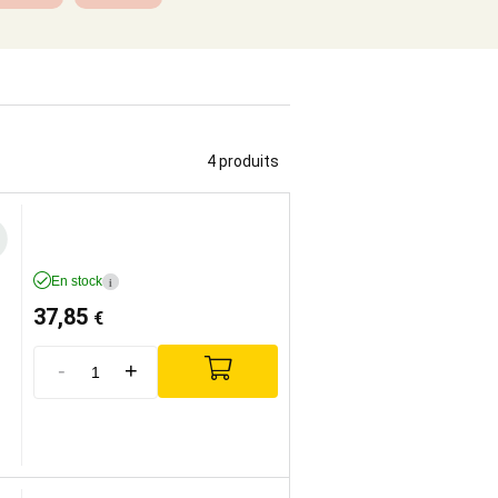
4 produits
En stock
i
37,85
€
-
+