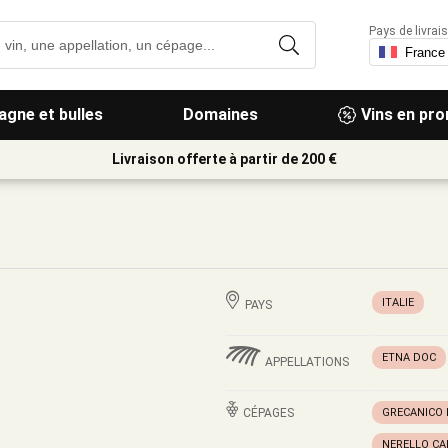
Pays de livrais
gne et bulles
Domaines
Vins en pr
Livraison offerte à partir de 200 €
ITALIE
PAYS
ETNA DOC
APPELLATIONS
CÉPAGES
GRECANICO
NERELLO C