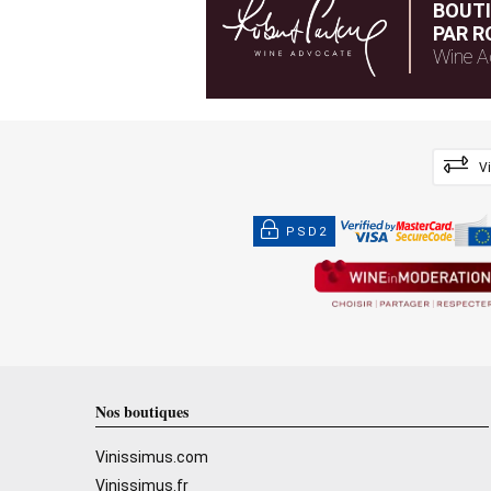
BOUT
PAR R
Wine A
V
PSD2
Nos boutiques
Vinissimus.com
Vinissimus.fr