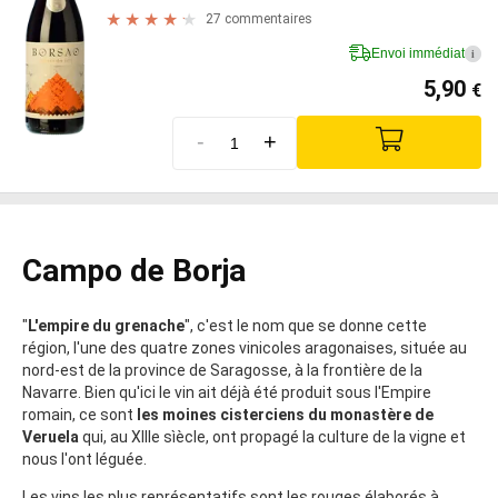
27 commentaires
Envoi immédiat
i
5,90
€
-
+
Campo de Borja
"
L'empire du grenache
", c'est le nom que se donne cette
région, l'une des quatre zones vinicoles aragonaises, située au
nord-est de la province de Saragosse, à la frontière de la
Navarre. Bien qu'ici le vin ait déjà été produit sous l'Empire
romain, ce sont
les moines cisterciens du monastère de
Veruela
qui, au XIIIe sìècle, ont propagé la culture de la vigne et
nous l'ont léguée.
Les vins les plus représentatifs sont les rouges élaborés à