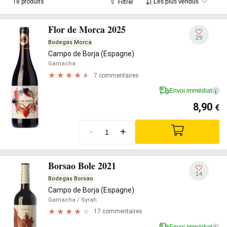
18 produits
Filtrer
Flor de Morca 2025
29
Bodegas Morca
Campo de Borja (Espagne)
Garnacha
7 commentaires
Envoi immédiat
i
8,90
€
-
+
Borsao Bole 2021
14
Bodegas Borsao
Campo de Borja (Espagne)
Garnacha
/ Syrah
17 commentaires
Envoi immédiat