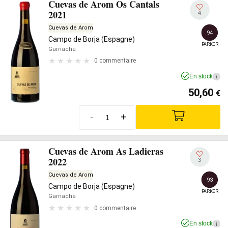
Cuevas de Arom Os Cantals
2021
4
Cuevas de Arom
94
Campo de Borja (Espagne)
PARKER
Garnacha
0 commentaire
En stock
i
50,60
€
-
+
Cuevas de Arom As Ladieras
2022
3
Cuevas de Arom
93
Campo de Borja (Espagne)
PARKER
Garnacha
0 commentaire
En stock
i