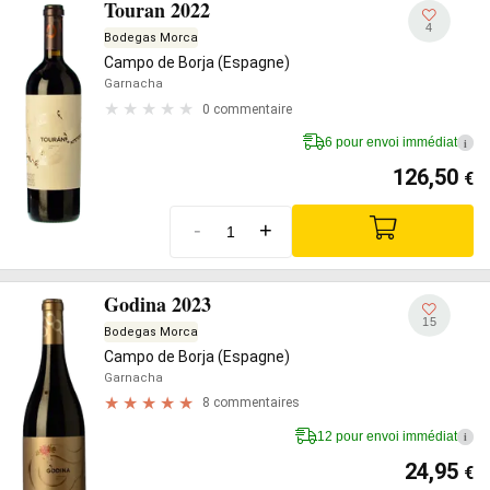
Touran 2022
4
Bodegas Morca
Campo de Borja (Espagne)
Garnacha
0 commentaire
6 pour envoi immédiat
i
126,50
€
-
+
Godina 2023
15
Bodegas Morca
Campo de Borja (Espagne)
Garnacha
8 commentaires
12 pour envoi immédiat
i
24,95
€