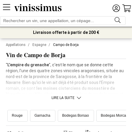
Livraison offerte à partir de 200 €
Appellations
/
Espagne
/
Campo de Borja
Vin de Campo de Borja
"
L'empire du grenache
", c'est le nom que se donne cette
région, l'une des quatre zones vinicoles aragonaises, située au
nord-est de la province de Saragosse, à la frontière de la
Navarre. Bien qu'ici le vin ait déjà été produit sous l'Empire
romain, ce sont
les moines cisterciens du monastère de
Veruela
qui, au XIIIe sìècle, ont propagé la culture de la vigne et
LIRE LA SUITE
nous l'ont léguée.
Rouge
Garnacha
Bodegas Borsao
Bodegas Morca