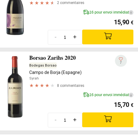
2 commentaires
16 pour envoi immédiat
i
15,90
€
-
+
Borsao Zarihs 2020
7
Bodegas Borsao
Campo de Borja (Espagne)
Syrah
8 commentaires
16 pour envoi immédiat
i
15,70
€
-
+