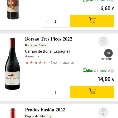
i
6,60
€
-
+
Borsao Tres Picos 2022
65
Bodegas Borsao
Campo de Borja (Espagne)
91
Garnacha
SUCKLING
42 commentaires
Envoi immédiat
i
14,90
€
-
+
Prados Fusión 2022
9
Pagos del Moncayo