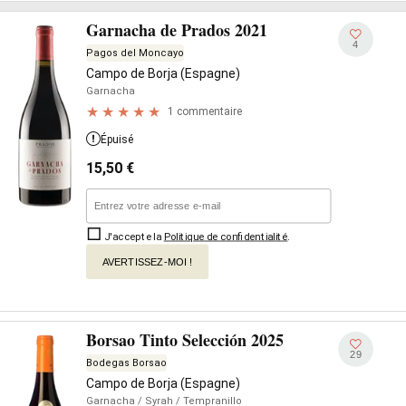
Garnacha de Prados 2021
4
Pagos del Moncayo
Campo de Borja (Espagne)
Garnacha
1 commentaire
Épuisé
15,50
€
J'accepte la
Politique de confidentialité
.
AVERTISSEZ-MOI !
Borsao Tinto Selección 2025
29
Bodegas Borsao
Campo de Borja (Espagne)
Garnacha
/ Syrah
/ Tempranillo