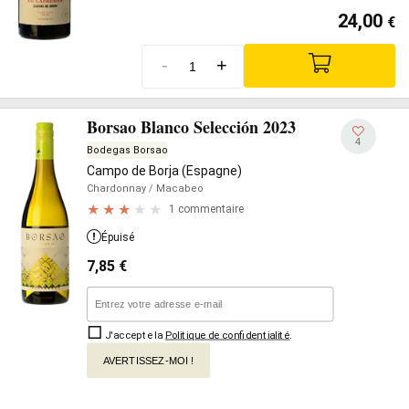
24,00
€
-
+
Borsao Blanco Selección 2023
4
Bodegas Borsao
Campo de Borja (Espagne)
Chardonnay
/ Macabeo
1 commentaire
Épuisé
7,85
€
J'accepte la
Politique de confidentialité
.
AVERTISSEZ-MOI !