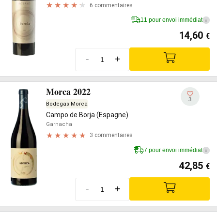
6 commentaires
11 pour envoi immédiat
i
14,60
€
-
+
Morca 2022
3
Bodegas Morca
Campo de Borja (Espagne)
Garnacha
3 commentaires
7 pour envoi immédiat
i
42,85
€
-
+