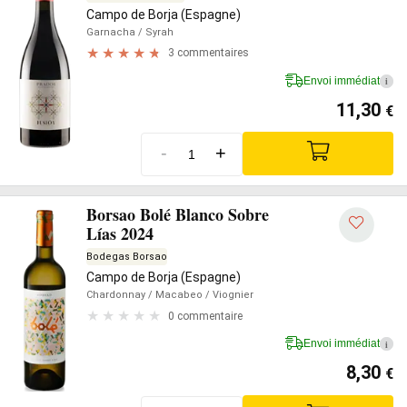
Campo de Borja (Espagne)
Garnacha
/ Syrah
3 commentaires
Envoi immédiat
i
11,30
€
-
+
Borsao Bolé Blanco Sobre
Lías 2024
Bodegas Borsao
Campo de Borja (Espagne)
Chardonnay
/ Macabeo
/ Viognier
0 commentaire
Envoi immédiat
i
8,30
€