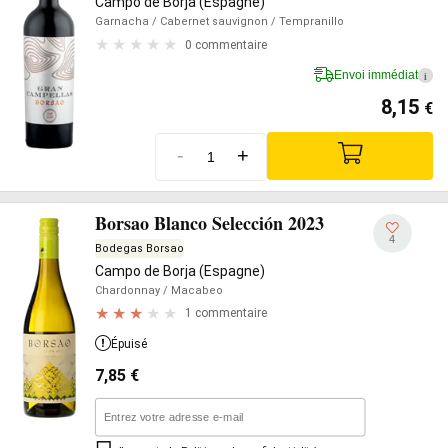
Campo de Borja (Espagne)
Garnacha
/ Cabernet sauvignon
/ Tempranillo
0 commentaire
Envoi immédiat
i
8,15
€
-
+
Borsao Blanco Selección 2023
4
Bodegas Borsao
Campo de Borja (Espagne)
Chardonnay
/ Macabeo
1 commentaire
Épuisé
7,85
€