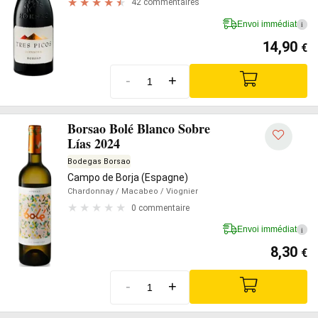
42 commentaires
Envoi immédiat
i
14,90
€
-
+
Borsao Bolé Blanco Sobre
Lías 2024
Bodegas Borsao
Campo de Borja (Espagne)
Chardonnay
/ Macabeo
/ Viognier
0 commentaire
Envoi immédiat
i
8,30
€
-
+