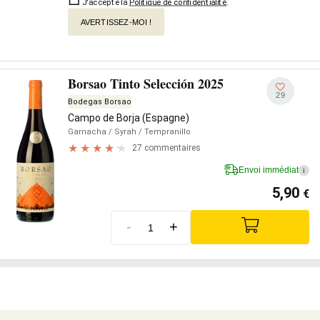
J'accepte la
Politique de confidentialité
.
AVERTISSEZ-MOI !
Borsao Tinto Selección 2025
29
Bodegas Borsao
Campo de Borja (Espagne)
Garnacha
/ Syrah
/ Tempranillo
27 commentaires
Envoi immédiat
i
5,90
€
-
+