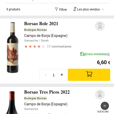
9 produits
Filtrer
Borsao Bole 2021
14
Bodegas Borsao
Campo de Borja (Espagne)
Garnacha
/ Syrah
17 commentaires
Envoi immédiat
i
6,60
€
-
+
Borsao Tres Picos 2022
65
Bodegas Borsao
Campo de Borja (Espagne)
91
Garnacha
SUCKLING