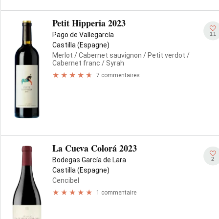
Petit Hipperia 2023
11
Pago de Vallegarcía
Castilla (Espagne)
Merlot
/ Cabernet sauvignon
/ Petit verdot
/
Cabernet franc
/ Syrah
7 commentaires
La Cueva Colorá 2023
2
Bodegas García de Lara
Castilla (Espagne)
Cencibel
1 commentaire