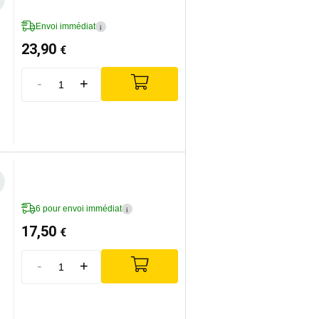
Envoi immédiat
i
23,90
€
-
+
6 pour envoi immédiat
i
17,50
€
-
+