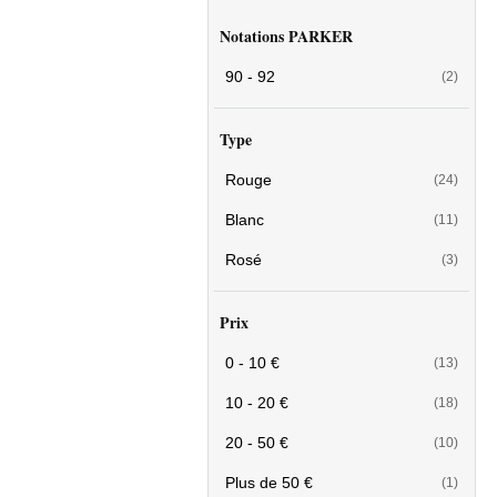
Notations PARKER
90 - 92
(2)
Type
Rouge
(24)
Blanc
(11)
Rosé
(3)
Prix
0 - 10 €
(13)
10 - 20 €
(18)
20 - 50 €
(10)
Plus de 50 €
(1)