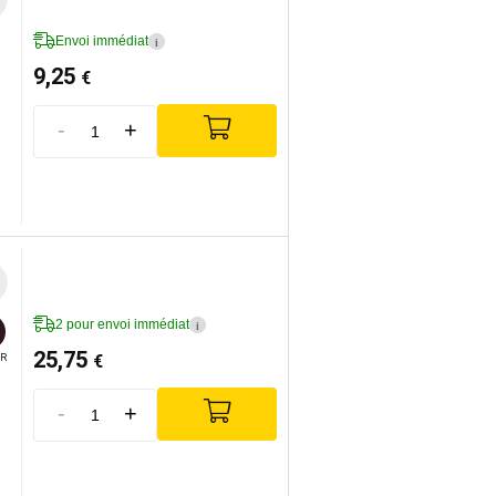
Envoi immédiat
i
9,25
€
-
+
2 pour envoi immédiat
i
25,75
€
R
-
+