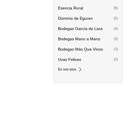
Esencia Rural
(6)
Dominio de Eguren
(5)
Bodegas García de Lara
(4)
Bodegas Mano a Mano
(3)
Bodegas Más Que Vinos
(3)
Uvas Felices
(3)
En voir plus