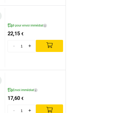
9 pour envoi immédiat
i
22,15
€
-
+
Envoi immédiat
i
17,60
€
-
+