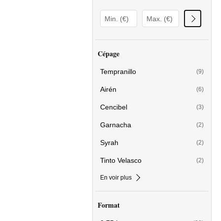
Cépage
Tempranillo
(9)
Airén
(6)
Cencibel
(3)
Garnacha
(2)
Syrah
(2)
Tinto Velasco
(2)
En voir plus
Format