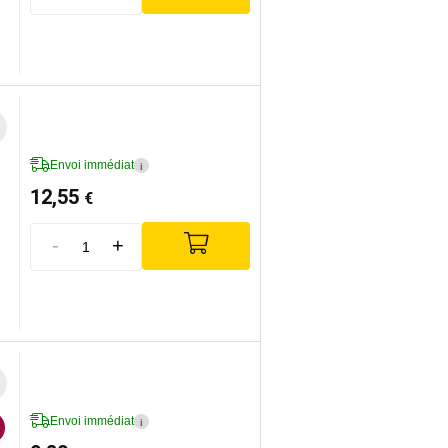
Envoi immédiat
i
12,55
€
-
+
Envoi immédiat
i