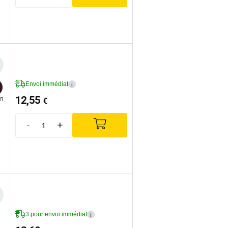
Envoi immédiat
i
12,55
€
R
-
+
3 pour envoi immédiat
i