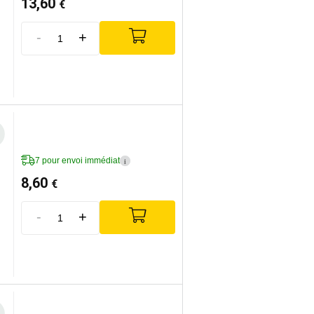
13,60
€
-
+
7 pour envoi immédiat
i
8,60
€
-
+