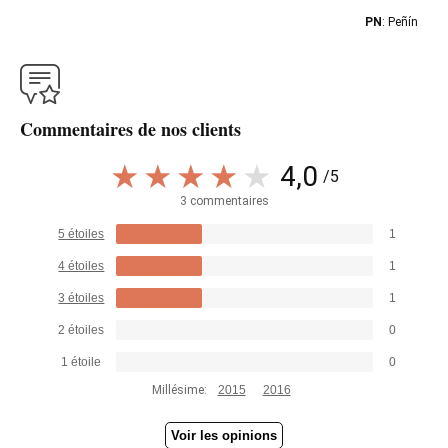
PN
: Peñín
Commentaires de nos clients
4,0
/5
3 commentaires
5 étoiles
1
4 étoiles
1
3 étoiles
1
2 étoiles
0
1 étoile
0
Millésime:
2015
2016
Voir les opinions