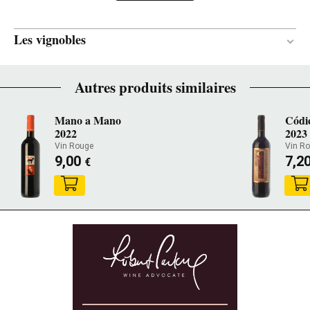
Les vignobles
Finca las Cruces
Autres produits similaires
Mano a Mano
Códi
2022
2023
Vin Rouge
Vin R
9,00
7,2
€