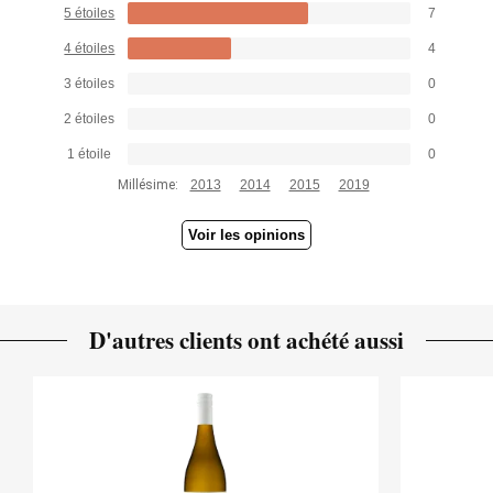
5 étoiles
7
4 étoiles
4
3 étoiles
0
2 étoiles
0
1 étoile
0
Millésime:
2013
2014
2015
2019
Voir les opinions
D'autres clients ont achété aussi