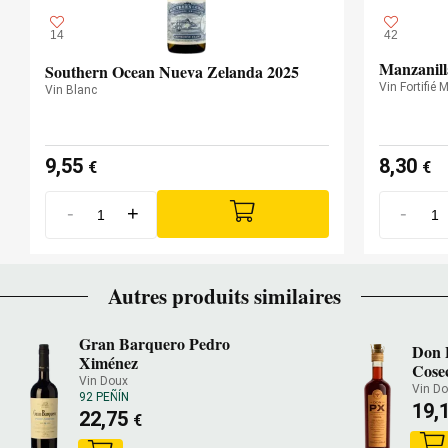
14
42
Manzanill
Southern Ocean Nueva Zelanda 2025
Vin Fortifié 
Vin Blanc
9,55
8,30
€
€
-
+
-
Autres produits similaires
Gran Barquero Pedro
Don 
Ximénez
Cose
Vin Doux
Vin D
92 PEÑÍN
19,
22,75
€