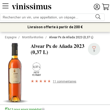
Livraison offerte à partir de 200 €
Espagne
/
Montilla-Moriles
/
Alvear Px de Añada 2023 (0,37 L)
2023
Alvear Px de Añada
(0,37 L)
9
0,37 L
PETIT

FORMAT
11 commentaires
13 pour envoi immédiat
i