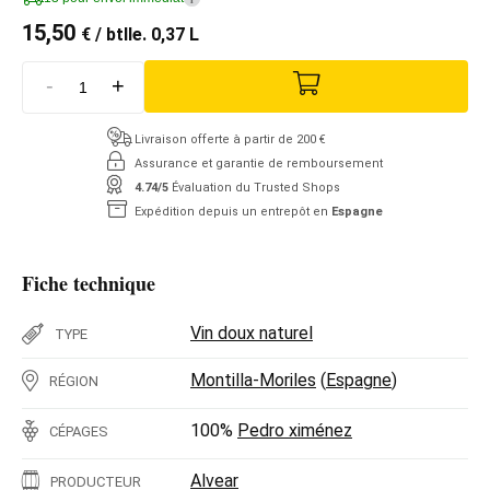
15,50
€
/ btlle. 0,37 L
-
+
Livraison offerte à partir de 200 €
Assurance et garantie de remboursement
4.74/5
Évaluation du Trusted Shops
Expédition depuis un entrepôt en
Espagne
Fiche technique
Vin doux naturel
TYPE
Montilla-Moriles
(
Espagne
)
RÉGION
100%
Pedro ximénez
CÉPAGES
Alvear
PRODUCTEUR