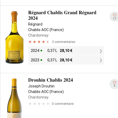
Régnard Chablis Grand Régnard
2024
12
Régnard
Chablis AOC (France)
Chardonnay
3 commentaires
2024
0,37 L
28,10
€
2023
0,37 L
28,10
€
Drouhin Chablis 2024
5
Joseph Drouhin
Chablis AOC (France)
Chardonnay
0 commentaire