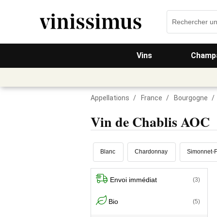
Vins
Champa
Appellations
/
France
/
Bourgogne
/
Vin de Chablis AOC
Blanc
Chardonnay
Simonnet-
Envoi immédiat
(3)
Bio
(5)