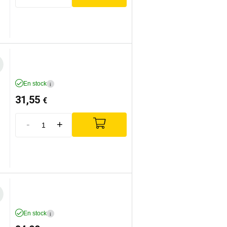
En stock
i
31,55
€
-
+
En stock
i