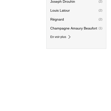
Joseph Drouhin
(2)
Louis Latour
(2)
Régnard
(2)
Champagne Amaury Beaufort
(1)
En voir plus