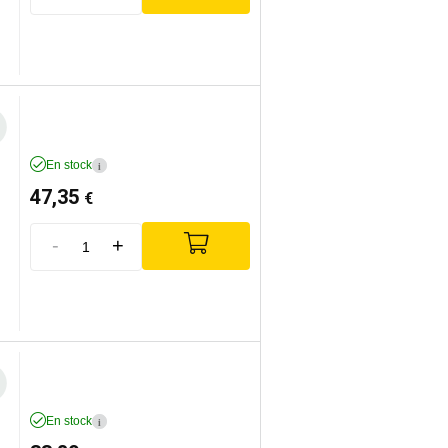
En stock
i
47,35
€
-
+
En stock
i