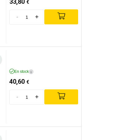
33,80
€
-
+
En stock
i
40,60
€
-
+