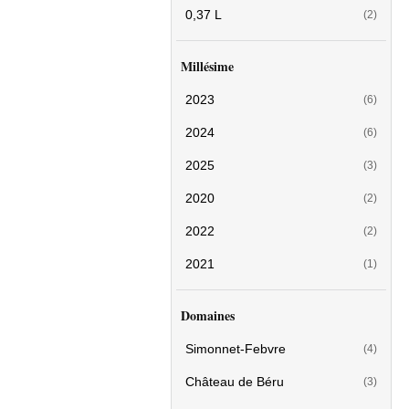
0,37 L
(2)
Millésime
2023
(6)
2024
(6)
2025
(3)
2020
(2)
2022
(2)
2021
(1)
Domaines
Simonnet-Febvre
(4)
Château de Béru
(3)