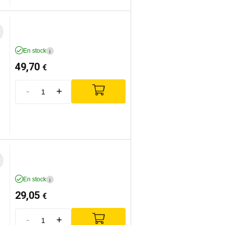
En stock
i
49,70
€
-
+
En stock
i
29,05
€
-
+