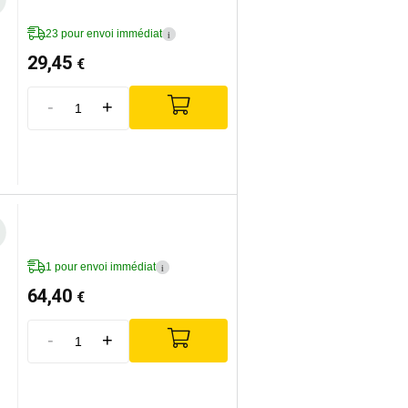
23 pour envoi immédiat
i
29,45
€
-
+
1 pour envoi immédiat
i
64,40
€
-
+