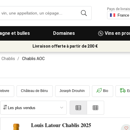
Pays de livrais
gne et bulles
Domaines
Vins en pr
Livraison offerte à partir de 200 €
Chablis
/
Chablis AOC
Febvre
Château de Béru
Joseph Drouhin
Bio
E
Louis Latour Chablis 2025