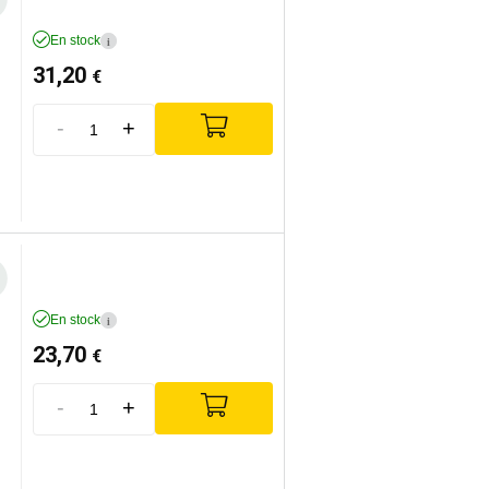
En stock
i
31,20
€
-
+
En stock
i
23,70
€
-
+