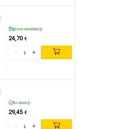
Envoi immédiat
i
24,70
€
-
+
En stock
i
29,45
€
-
+