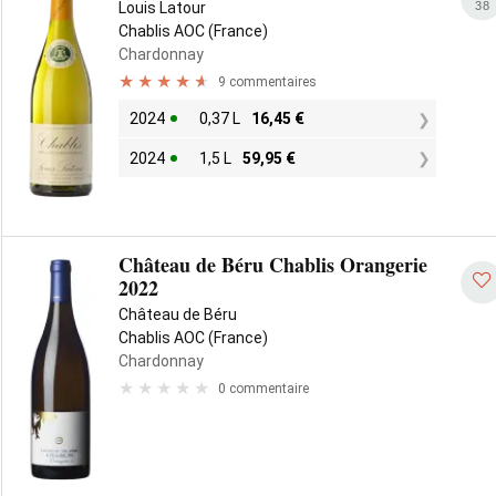
38
Louis Latour
Chablis AOC (France)
Chardonnay
9 commentaires
2024
0,37 L
16,45
€
2024
1,5 L
59,95
€
Château de Béru Chablis Orangerie
2022
Château de Béru
Chablis AOC (France)
Chardonnay
0 commentaire