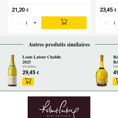
21,20
23,45
€
€
-
+
-
Autres produits similaires
Louis Latour Chablis
Ré
2025
Ré
Vin Blanc
Vin
29,45
4
€