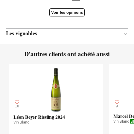
Voir les opinions
Les vignobles
30 ans
ÂGE DE LA VIGNE
D'autres clients ont achété aussi
Calcaire
SOL
Continental
CLIMAT
10
9
Marcel De
Léon Beyer Riesling 2024
Vin Blanc
B
Vin Blanc