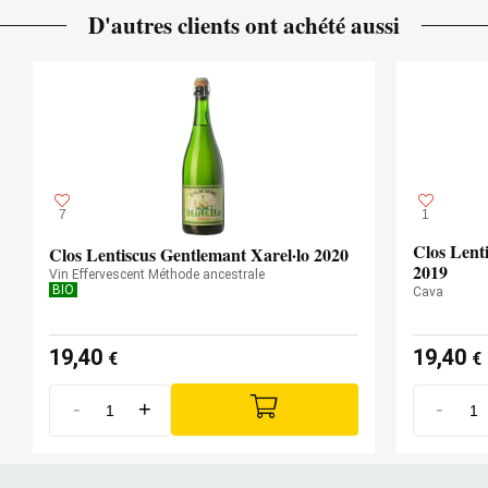
D'autres clients ont achété aussi
tasty, with an almost salty finish. 4,674 bottles
produced.
— Luis Gutiérrez (30/09/2022)
Robert Parker Wine Advocate
Millésime 2016 - 91 PARKER
7
1
Clos Lent
Clos Lentiscus Gentlemant Xarel·lo 2020
2019
Vin Effervescent Méthode ancestrale
BIO
Cava
19,40
19,40
€
€
-
+
-