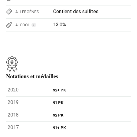
Contient des sulfites
ALLERGÈNES
13,0%
ALCOOL
i
Notations et médailles
2020
92+ PK
2019
91 PK
2018
92 PK
2017
91+ PK