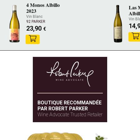
4 Monos Albillo
Las 
2023
Albil
Vin Blanc
Vin B
92 PARKER
14,
23,90
€
BOUTIQUE RECOMMANDÉE
PAR ROBERT PARKER
Wine Advocate Trusted Retailer