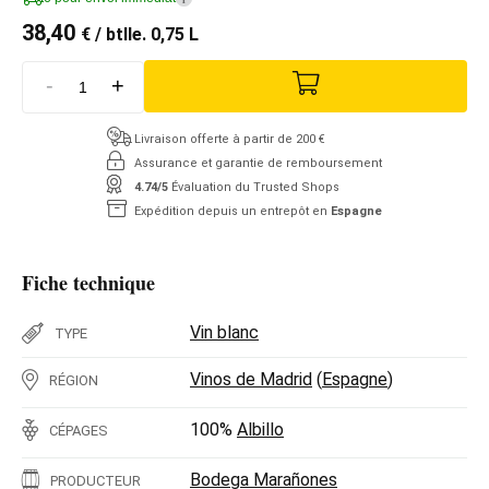
38,40
€
/ btlle. 0,75 L
-
+
Livraison offerte à partir de 200 €
Assurance et garantie de remboursement
4.74/5
Évaluation du Trusted Shops
Expédition depuis un entrepôt en
Espagne
Fiche technique
Vin blanc
TYPE
Vinos de Madrid
(
Espagne
)
RÉGION
100%
Albillo
CÉPAGES
Bodega Marañones
PRODUCTEUR